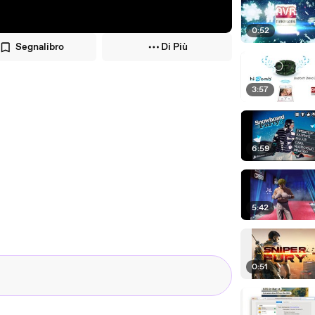
0:52
Segnalibro
Di Più
3:57
6:59
5:42
0:51