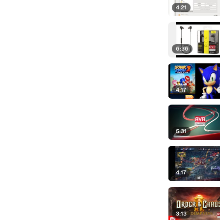
4:21
6:36
4:17
5:31
4:17
3:13