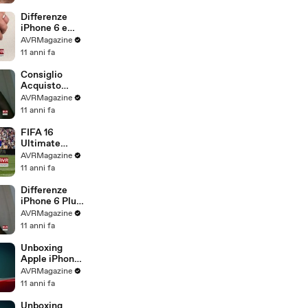
.com
Differenze
iPhone 6 e
iPhone 6S -
AVRMagazine
AVRMagazine
11 anni fa
.com
Consiglio
Acquisto
iPhone 6S e
AVRMagazine
iPhone 6S
11 anni fa
Plus -
AVRMagazine
FIFA 16
.com
Ultimate
Team gioco di
AVRMagazine
calcio per
11 anni fa
iPhone iPad e
Android -
Differenze
AVRMagazine
iPhone 6 Plus
.com
e iPhone 6S
AVRMagazine
Plus -
11 anni fa
AVRMagazine
.com
Unboxing
Apple iPhone
6S Plus
AVRMagazine
Italiano -
11 anni fa
AVRMagazine
.com
Unboxing