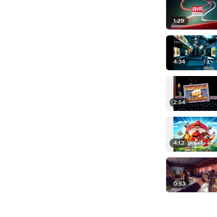
1:29
4:34
2:54
4:13
0:53