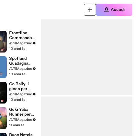
Accedi
Frontline
Commando
Rivals il gioco
AVRMagazine
per iOS e
10 anni fa
Android -
AVRMagazine
Spotland
.com
Guadagna
Guardando
AVRMagazine
pubblicità su
10 anni fa
iOS e Android
-
Go Rally il
AVRMagazine
gioco per
.com
Apple TV -
AVRMagazine
AVRMagazine
10 anni fa
.com
Geki Yaba
Runner per
iPhone iPad e
AVRMagazine
Android-
11 anni fa
AVRMagazine
.com
Buon Natale