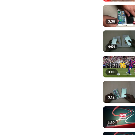
3:35
4:54
3:08
3:12
1:29