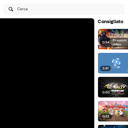
Cerca
Consigliato
Prossimi
0:54
|
video
3:41
0:50
0:52