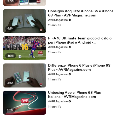
3:35
Consiglio Acquisto iPhone 6S e iPhone
6S Plus - AVRMagazine.com
AVRMagazine
11 anni fa
4:54
FIFA 16 Ultimate Team gioco di calcio
per iPhone iPad e Android -
AVRMagazine.com
AVRMagazine
11 anni fa
3:08
Differenze iPhone 6 Plus e iPhone 6S
Plus - AVRMagazine.com
AVRMagazine
11 anni fa
3:12
Unboxing Apple iPhone 6S Plus
Italiano - AVRMagazine.com
AVRMagazine
11 anni fa
1:29