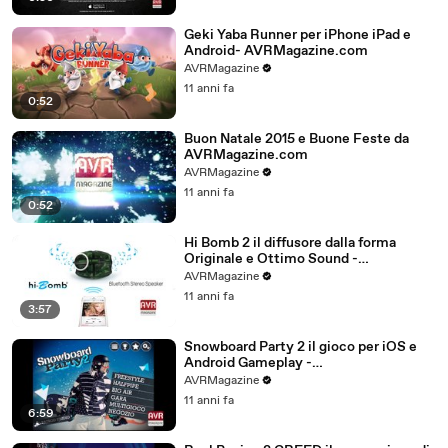
Geki Yaba Runner per iPhone iPad e
Android- AVRMagazine.com
AVRMagazine
11 anni fa
0:52
Buon Natale 2015 e Buone Feste da
AVRMagazine.com
AVRMagazine
11 anni fa
0:52
Hi Bomb 2 il diffusore dalla forma
Originale e Ottimo Sound -
AVRMagazine.com
AVRMagazine
11 anni fa
3:57
Snowboard Party 2 il gioco per iOS e
Android Gameplay -
AVRMagazine.com (720p)
AVRMagazine
11 anni fa
6:59