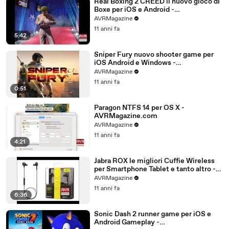
Real Boxing 2 CREED il nuovo gioco di
Boxe per iOS e Android -
AVRMagazine.com
AVRMagazine
11 anni fa
5:42
Sniper Fury nuovo shooter game per
iOS Android e Windows -
AVRMagazine.com
AVRMagazine
11 anni fa
0:51
Paragon NTFS 14 per OS X -
AVRMagazine.com
AVRMagazine
11 anni fa
4:21
Jabra ROX le migliori Cuffie Wireless
per Smartphone Tablet e tanto altro -
AVRMagazine.com (720p)
AVRMagazine
11 anni fa
6:36
Sonic Dash 2 runner game per iOS e
Android Gameplay -