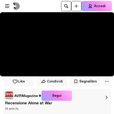
Vai al lettore
Passa al contenuto principale
Accedi
Like
Condividi
Segnalibro
Segui
AVRMagazine
Recensione Alone at War
15 anni fa