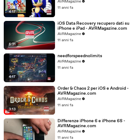
AVRMagazine.com
AVRMagazine
11 anni fa
4:17
iOS Data Recovery recupero dati su
iPhone e iPad - AVRMagazine.com
AVRMagazine
11 anni fa
5:31
needforspeednolimits
AVRMagazine
11 anni fa
4:17
Order & Chaos 2 per iOS e Android -
AVRMagazine.com
AVRMagazine
11 anni fa
3:13
Differenze iPhone 6 e iPhone 6S -
AVRMagazine.com
AVRMagazine
11 anni fa