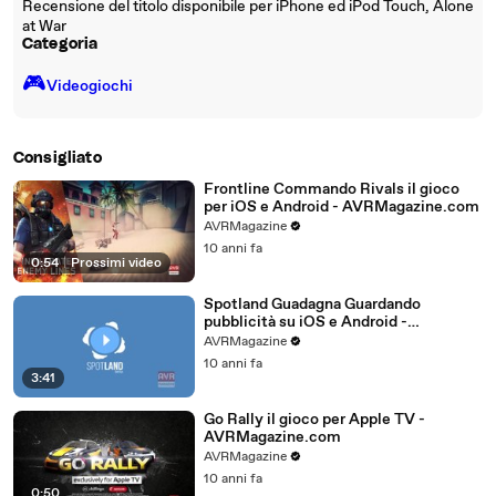
Recensione del titolo disponibile per iPhone ed iPod Touch, Alone
at War
Categoria
🎮️
Videogiochi
Consigliato
Frontline Commando Rivals il gioco
per iOS e Android - AVRMagazine.com
AVRMagazine
10 anni fa
0:54
|
Prossimi video
Spotland Guadagna Guardando
pubblicità su iOS e Android -
AVRMagazine.com
AVRMagazine
10 anni fa
3:41
Go Rally il gioco per Apple TV -
AVRMagazine.com
AVRMagazine
10 anni fa
0:50