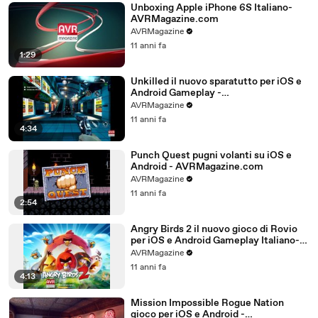
Unboxing Apple iPhone 6S Italiano-
AVRMagazine.com
AVRMagazine
11 anni fa
1:29
Unkilled il nuovo sparatutto per iOS e
Android Gameplay -
AVRMagazine.com
AVRMagazine
11 anni fa
4:34
Punch Quest pugni volanti su iOS e
Android - AVRMagazine.com
AVRMagazine
11 anni fa
2:54
Angry Birds 2 il nuovo gioco di Rovio
per iOS e Android Gameplay Italiano-
AVRMagazine.com (720p)
AVRMagazine
11 anni fa
4:13
Mission Impossible Rogue Nation
gioco per iOS e Android -