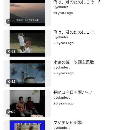
俺は、君のためにこそ、2
uyokudesu
19 years ago
1:35
俺は、君のためにこそ、
uyokudesu
20 years ago
0:52
永遠の翼 映画主題歌
uyokudesu
20 years ago
0:52
長崎は今日も雨だった
uyokudesu
20 years ago
2:09
フジテレビ謝罪
uyokudesu