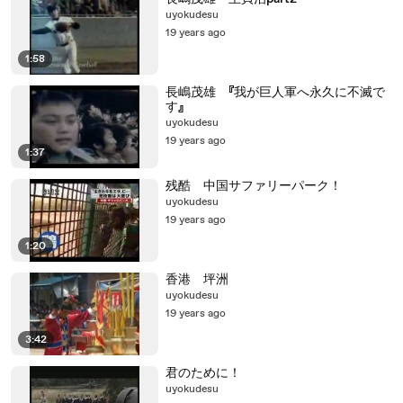
uyokudesu
19 years ago
1:58
長嶋茂雄 『我が巨人軍へ永久に不滅で
す』
uyokudesu
19 years ago
1:37
残酷 中国サファリーパーク！
uyokudesu
19 years ago
1:20
香港 坪洲
uyokudesu
19 years ago
3:42
君のために！
uyokudesu