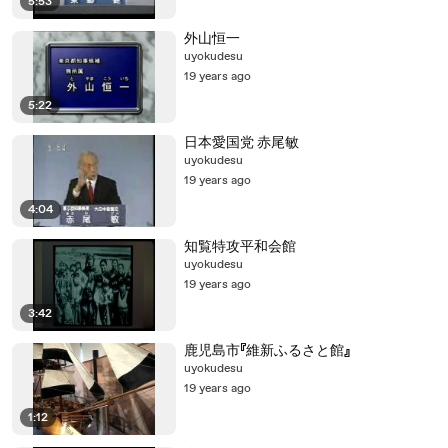
5:53
外山恒一
uyokudesu
19 years ago
5:22
日本愛国党 赤尾敏
uyokudesu
19 years ago
4:04
知覧特攻平和会館
uyokudesu
19 years ago
3:42
鹿児島市『維新ふるさと館』
uyokudesu
19 years ago
1:12