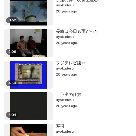
永遠の翼 映画主題歌
uyokudesu
20 years ago
0:52
長崎は今日も雨だった
uyokudesu
20 years ago
2:09
フジテレビ謝罪
uyokudesu
20 years ago
4:59
土下座の仕方
uyokudesu
20 years ago
3:04
寿司
uyokudesu