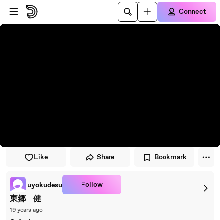
Skip to player
Skip to main content
Connect
Like
Share
Bookmark
Follow
uyokudesu
東郷 健
19 years ago