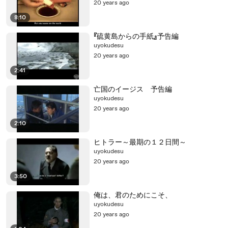
20 years ago
8:10
『硫黄島からの手紙』予告編
uyokudesu
20 years ago
2:41
亡国のイージス 予告編
uyokudesu
20 years ago
2:10
ヒトラー～最期の１２日間～
uyokudesu
20 years ago
3:50
俺は、君のためにこそ、
uyokudesu
20 years ago