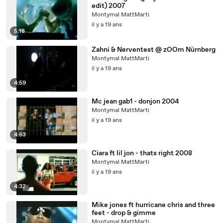
edit) 2007
Montymal MattMarti
il y a 19 ans
5:18
Zahni & Nerventest @ zOOm Nürnberg
Montymal MattMarti
il y a 19 ans
4:59
Mc jean gab1 - donjon 2004
Montymal MattMarti
il y a 19 ans
4:53
Ciara ft lil jon - thats right 2008
Montymal MattMarti
il y a 19 ans
4:32
Mike jones ft hurricane chris and three
feet - drop & gimme
Montymal MattMarti