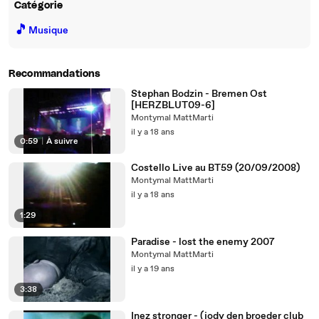
Catégorie
🎵
Musique
Recommandations
Stephan Bodzin - Bremen Ost
[HERZBLUT09-6]
Montymal MattMarti
il y a 18 ans
0:59
|
À suivre
Costello Live au BT59 (20/09/2008)
Montymal MattMarti
il y a 18 ans
1:29
Paradise - lost the enemy 2007
Montymal MattMarti
il y a 19 ans
3:38
Inez stronger - (jody den broeder club