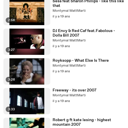
Sesa feat Sharon Phillips - like this like
that
Montymal MattMarti
il y a 19 ans
2:58
DJ Envy & Red Caf feat.Fabolous -
Dolla Bill 2007
Montymal MattMarti
il y a 19 ans
3:27
Royksopp - What Else Is There
Montymal MattMarti
il y a 19 ans
3:26
Freeway - its over 2007
Montymal MattMarti
il y a 19 ans
3:33
Robert g ft kate lesing - highest
mountain 2007