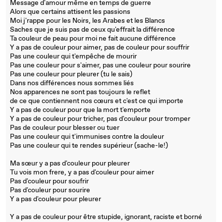
Message d'amour même en temps de guerre
Alors que certains attisent les passions
Moi j'rappe pour les Noirs, les Arabes et les Blancs
Saches que je suis pas de ceux qu'effrait la différence
Ta couleur de peau pour moi ne fait aucune différence
Y a pas de couleur pour aimer, pas de couleur pour souffrir
Pas une couleur qui t'empêche de mourir
Pas une couleur pour s'aimer, pas une couleur pour sourire
Pas une couleur pour pleurer (tu le sais)
Dans nos différences nous sommes liés
Nos apparences ne sont pas toujours le reflet
de ce que contiennent nos cœurs et c'est ce qui importe
Y a pas de couleur pour que la mort t'emporte
Y a pas de couleur pour tricher, pas d'couleur pour tromper
Pas de couleur pour blesser ou tuer
Pas une couleur qui t'immunises contre la douleur
Pas une couleur qui te rendes supérieur (sache-le!)
Ma sœur y a pas d'couleur pour pleurer
Tu vois mon frere, y a pas d'couleur pour aimer
Pas d'couleur pour soufrir
Pas d'couleur pour sourire
Y a pas d'couleur pour pleurer
Y a pas de couleur pour être stupide, ignorant, raciste et borné