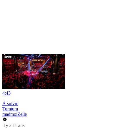
4:43
|
À suivre
Tumtum
madmoiZelle
il y a 11 ans