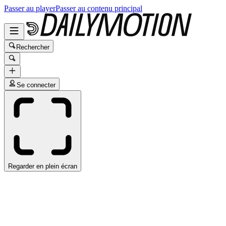
Passer au player
Passer au contenu principal
Rechercher
Se connecter
Regarder en plein écran