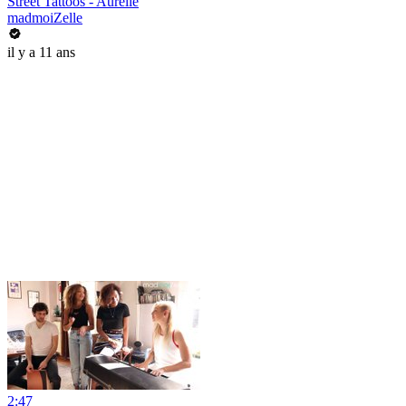
Street Tattoos - Aurélie
madmoiZelle
il y a 11 ans
2:47