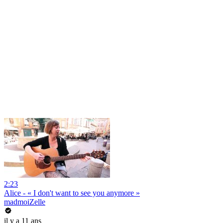
2:23
Alice - « I don't want to see you anymore »
madmoiZelle
il y a 11 ans