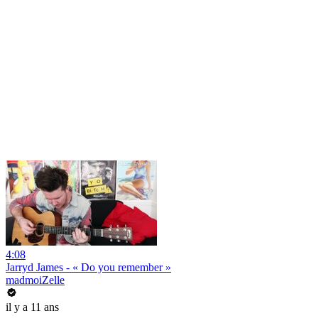
4:08
Jarryd James - « Do you remember »
madmoiZelle
il y a 11 ans