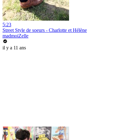
5:23
Street Style de soeurs - Charlotte et Hélène
madmoiZelle
il y a 11 ans