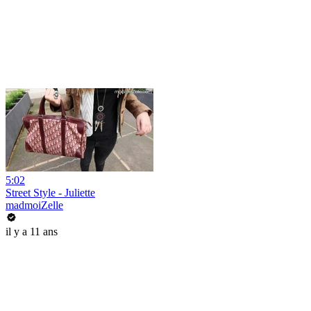
5:02
Street Style - Juliette
madmoiZelle
il y a 11 ans