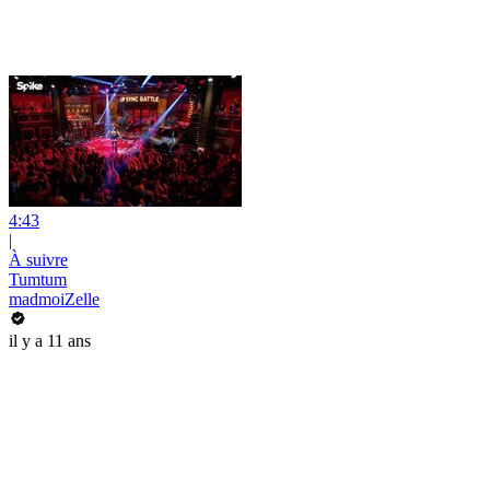
4:43
|
À suivre
Tumtum
madmoiZelle
il y a 11 ans