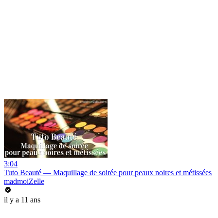
3:04
Tuto Beauté — Maquillage de soirée pour peaux noires et métissées
madmoiZelle
il y a 11 ans