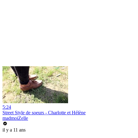
5:24
Street Style de soeurs - Charlotte et Hélène
madmoiZelle
il y a 11 ans