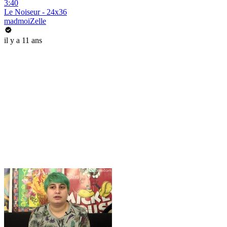
3:40
Le Noiseur - 24x36
madmoiZelle
il y a 11 ans