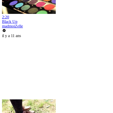
2:20
Black Up
madmoiZelle
il y a 11 ans