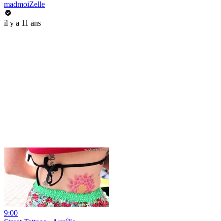
madmoiZelle
il y a 11 ans
9:00