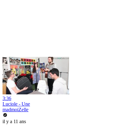
3:36
Luciole - Une
madmoiZelle
il y a 11 ans