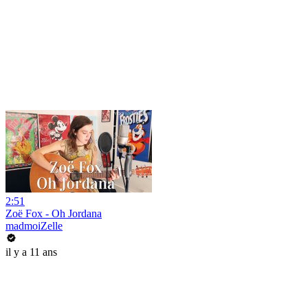
2:51
Zoë Fox - Oh Jordana
madmoiZelle
il y a 11 ans