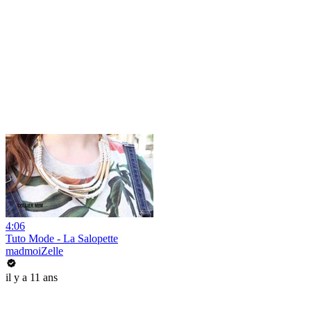
4:06
Tuto Mode - La Salopette
madmoiZelle
il y a 11 ans