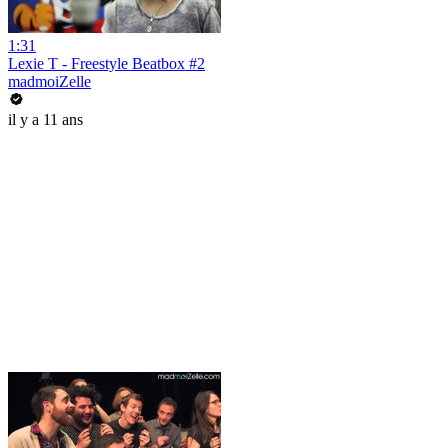
1:31
Lexie T - Freestyle Beatbox #2
madmoiZelle
il y a 11 ans