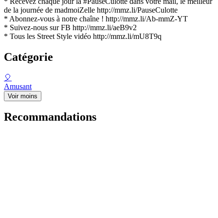
* Recevez chaque jour la #PauseCulotte dans votre mail, le meilleur
de la journée de madmoiZelle http://mmz.li/PauseCulotte
* Abonnez-vous à notre chaîne ! http://mmz.li/Ab-mmZ-YT
* Suivez-nous sur FB http://mmz.li/aeB9v2
* Tous les Street Style vidéo http://mmz.li/mU8T9q
Catégorie
🎈
Amusant
Voir moins
Recommandations