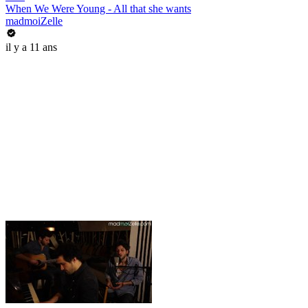
When We Were Young - All that she wants
madmoiZelle
il y a 11 ans