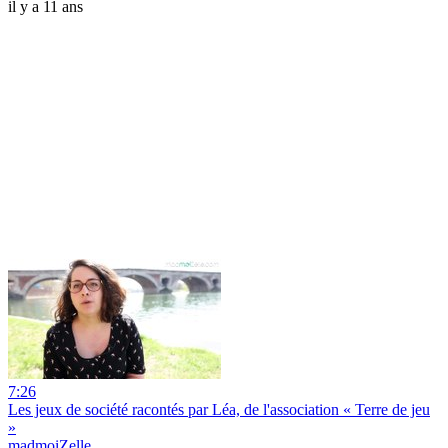
il y a 11 ans
7:26
Les jeux de société racontés par Léa, de l'association « Terre de jeu
»
madmoiZelle