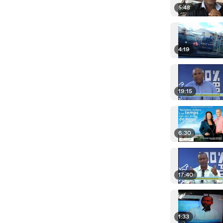
5:48
4:19
19:15
6:30
17:40
1:33