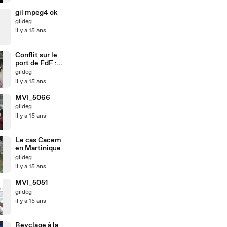
AMI
gil mpeg4 ok
gildeg
il y a 15 ans
Conflit sur le
port de FdF : "
Ce sera la
gildeg
guerre..."
il y a 15 ans
MVI_5066
gildeg
il y a 15 ans
Le cas Cacem
en Martinique
gildeg
il y a 15 ans
MVI_5051
gildeg
il y a 15 ans
Reyclage à la