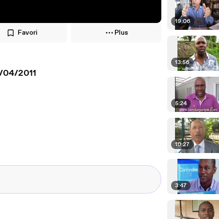
19:06
Favori
Plus
13:56
ARRIVEE -26/04/2011
5:24
10:27
3:47