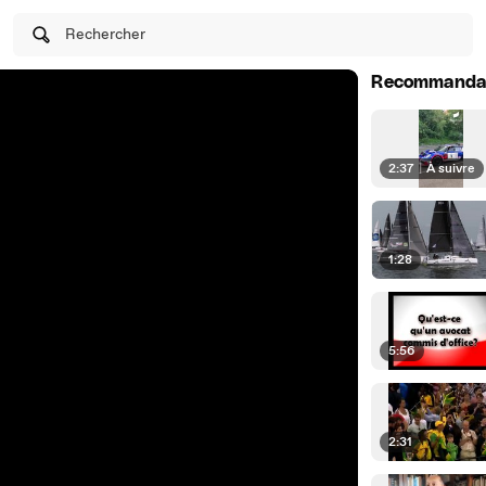
Rechercher
Recommanda
2:37
|
À suivre
1:28
5:56
2:31