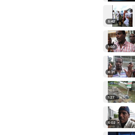
5:42
1:50
6:31
1:27
5:02