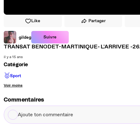
Like
Partager
Suivre
gildeg
TRANSAT BENODET-MARTINIQUE- L'
il y a 15 ans
Catégorie
🥇
Sport
Voir moins
Commentaires
Ajoute
ton
commentaire