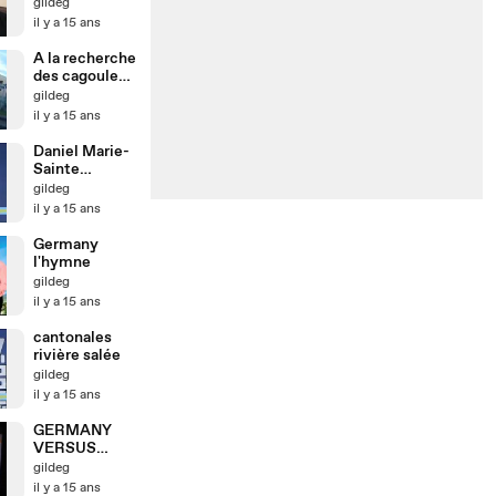
Emmanuel
gildeg
Germany fait
il y a 15 ans
le point sur sa
suspension
A la recherche
des cagoules
perdues
gildeg
il y a 15 ans
Daniel Marie-
Sainte
présente son
gildeg
programme
il y a 15 ans
sur KMT
Germany
l'hymne
gildeg
il y a 15 ans
cantonales
rivière salée
gildeg
il y a 15 ans
GERMANY
VERSUS
ROBIN : LES
gildeg
EX PAY AMI
il y a 15 ans