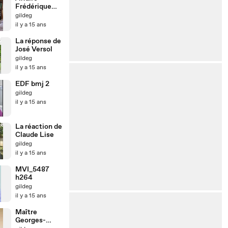
Frédérique
Fanon :
gildeg
Claude Lise
il y a 15 ans
dit tout
La réponse de
José Versol
gildeg
il y a 15 ans
EDF bmj 2
gildeg
il y a 15 ans
La réaction de
Claude Lise
gildeg
il y a 15 ans
MVI_5487
h264
gildeg
il y a 15 ans
Maître
Georges-