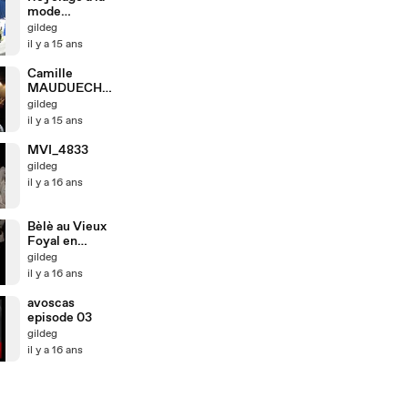
mode
Martinique
gildeg
il y a 15 ans
Camille
MAUDUECH -
LA
gildeg
MARTINIQUE
il y a 15 ans
AUX
MARTINIQUA
MVI_4833
IS
gildeg
il y a 16 ans
Bèlè au Vieux
Foyal en
Martinique-1
gildeg
il y a 16 ans
avoscas
episode 03
gildeg
il y a 16 ans