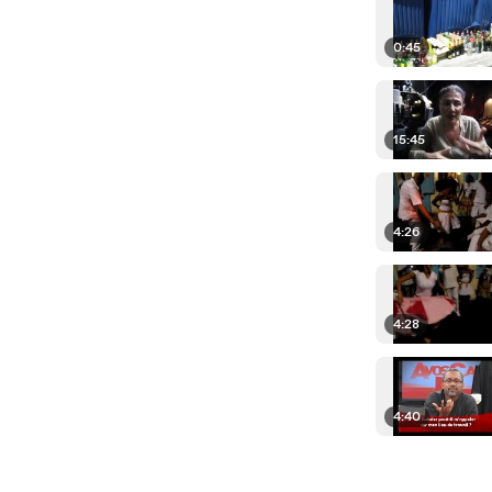
0:45
15:45
4:26
4:28
4:40