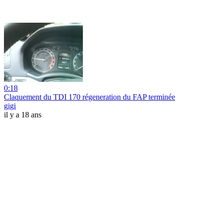
0:18
Claquement du TDI 170 régeneration du FAP terminée
gigi
il y a 18 ans