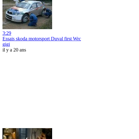
3:29
Essais skoda motorsport Duval first Wrc
gigi
il y a 20 ans