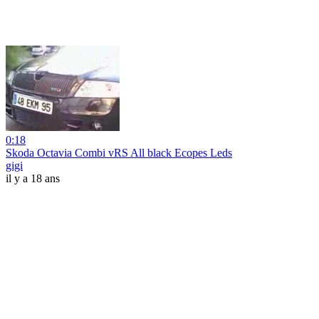
0:18
Skoda Octavia Combi vRS All black Ecopes Leds
gigi
il y a 18 ans