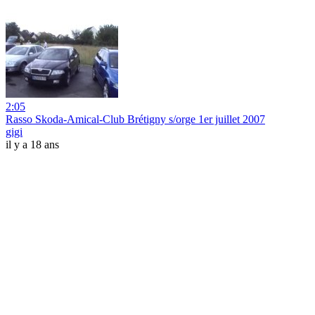
2:05
Rasso Skoda-Amical-Club Brétigny s/orge 1er juillet 2007
gigi
il y a 18 ans