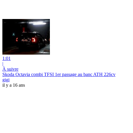
1:01
|
À suivre
Skoda Octavia combi TFSI 1er passage au banc ATH 226cv
gigi
il y a 16 ans