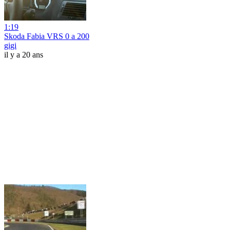
1:19
Skoda Fabia VRS 0 a 200
gigi
il y a 20 ans