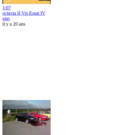
1:07
octavia II Vrs Essai IV
gigi
il y a 20 ans