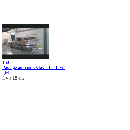
15:05
Passage au banc Octavia I et II vrs
gigi
il y a 18 ans