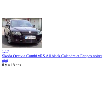
1:17
Skoda Octavia Combi vRS All black Calandre et Ecopes noires
gigi
il y a 18 ans