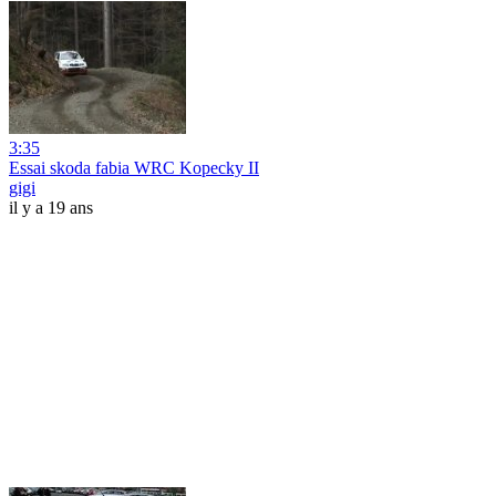
3:35
Essai skoda fabia WRC Kopecky II
gigi
il y a 19 ans