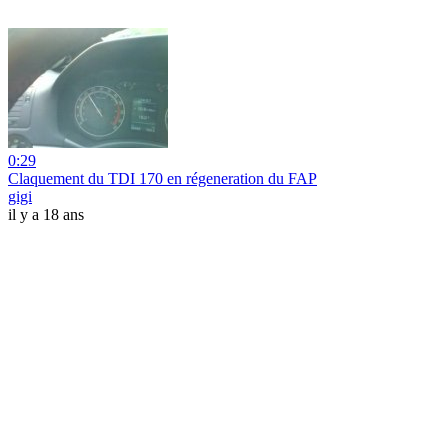
0:29
Claquement du TDI 170 en régeneration du FAP
gigi
il y a 18 ans