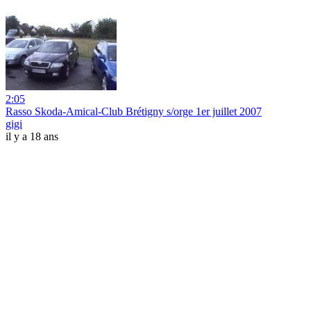
2:05
Rasso Skoda-Amical-Club Brétigny s/orge 1er juillet 2007
gigi
il y a 18 ans