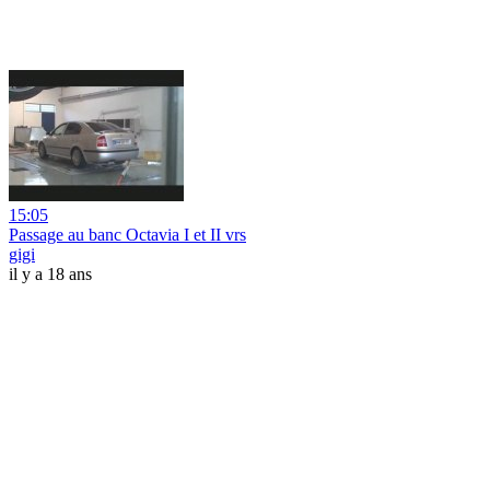
15:05
Passage au banc Octavia I et II vrs
gigi
il y a 18 ans