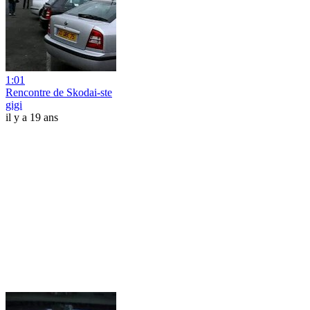
1:01
Rencontre de Skodai-ste
gigi
il y a 19 ans