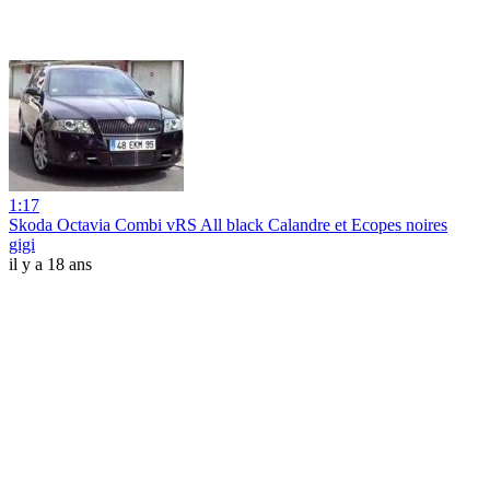
1:17
Skoda Octavia Combi vRS All black Calandre et Ecopes noires
gigi
il y a 18 ans