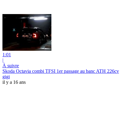
1:01
|
À suivre
Skoda Octavia combi TFSI 1er passage au banc ATH 226cv
gigi
il y a 16 ans