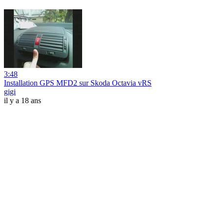
3:48
Installation GPS MFD2 sur Skoda Octavia vRS
gigi
il y a 18 ans