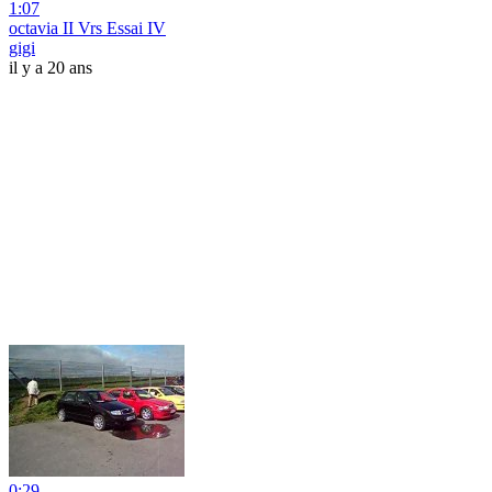
1:07
octavia II Vrs Essai IV
gigi
il y a 20 ans
0:29