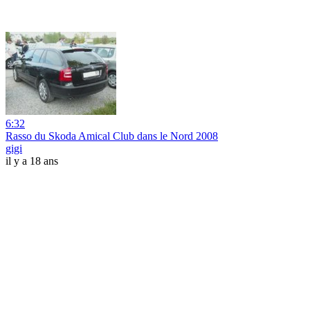
6:32
Rasso du Skoda Amical Club dans le Nord 2008
gigi
il y a 18 ans