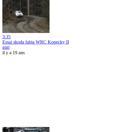
3:35
Essai skoda fabia WRC Kopecky II
gigi
il y a 19 ans