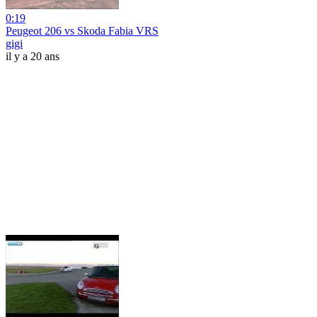
0:19
Peugeot 206 vs Skoda Fabia VRS
gigi
il y a 20 ans