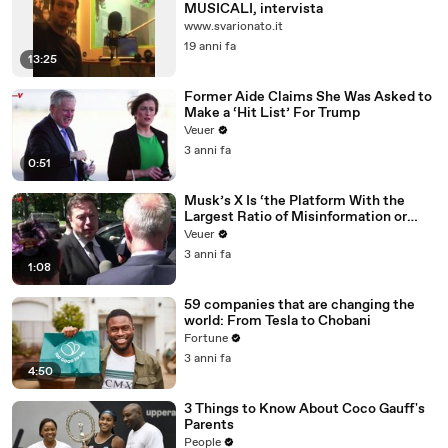
MUSICALI, intervista
www.svarionato.it
19 anni fa
13:25
Former Aide Claims She Was Asked to
Make a ‘Hit List’ For Trump
Veuer
3 anni fa
0:51
Musk’s X Is ‘the Platform With the
Largest Ratio of Misinformation or
Disinformation’ Amongst All Social
Veuer
Media Platforms
3 anni fa
1:08
59 companies that are changing the
world: From Tesla to Chobani
Fortune
3 anni fa
4:50
3 Things to Know About Coco Gauff's
Parents
People