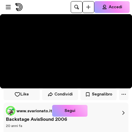
Vai al lettore
Passa al contenuto principale
Accedi
Like
Condividi
Segnalibro
Segui
www.svarionato.it
Backstage AvisSound 2006
20 anni fa