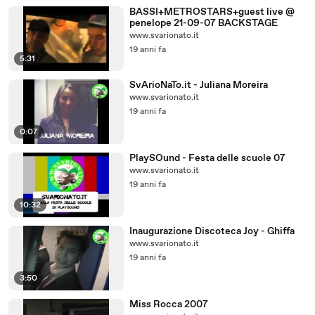
BASSI+METROSTARS+guest live @
penelope 21-09-07 BACKSTAGE
www.svarionato.it
19 anni fa
5:31
SvArioNaTo.it - Juliana Moreira
www.svarionato.it
19 anni fa
0:07
PlaySOund - Festa delle scuole 07
www.svarionato.it
19 anni fa
10:32
Inaugurazione Discoteca Joy - Ghiffa
www.svarionato.it
19 anni fa
3:50
Miss Rocca 2007