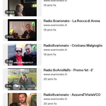
www.svarionato.it
19 anni fa
10:03
Radio Svarionato - La Rocca di Arona
www.svarionato.it
19 anni fa
14:52
RadioSvarionato - Cristiano Malgioglio
www.svarionato.it
19 anni fa
0:04
Radio SvArioNaTo - Promo 1st -2'
www.svarionato.it
20 anni fa
1:51
RadioSvarionato - AzzurraTVteleVCO
www.svarionato.it
20 anni fa