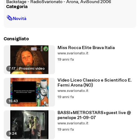
Backstage - RadioSvarionato - Arona, AviSound 2006
Categoria
🗞
Novità
Consigliato
Miss Rocca Elite Brava Italia
www.svarionato.it
19 anni fa
7:17
|
Prossimi video
Video Liceo Classico e Scientifico E.
Fermi Arona (NO)
www.svarionato.it
19 anni fa
15:43
BASSI+METROSTARS+guest live @
penelope 21-09-07
www.svarionato.it
19 anni fa
9:24