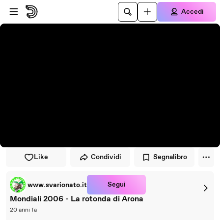
Vai al lettore
Passa al contenuto principale
Accedi
Like
Condividi
Segnalibro
Segui
www.svarionato.it
Mondiali 2006 - La rotonda di Arona
20 anni fa