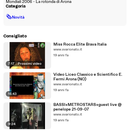
Mondiali 2006 - La rotonda di Arona
Categoria
🗞
Novità
Consigliato
Miss Rocca Elite Brava Italia
www.svarionato.it
19 anni fa
7:17
|
Prossimi video
Video Liceo Classico e Scientifico E.
Fermi Arona (NO)
www.svarionato.it
19 anni fa
15:43
BASSI+METROSTARS+guest live @
penelope 21-09-07
www.svarionato.it
19 anni fa
9:24