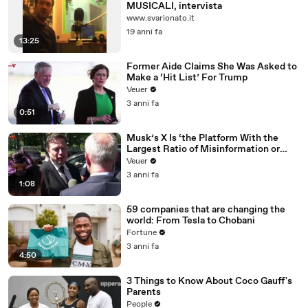
MUSICALI, intervista
www.svarionato.it
19 anni fa
13:25
Former Aide Claims She Was Asked to
Make a ‘Hit List’ For Trump
Veuer
3 anni fa
0:51
Musk’s X Is ‘the Platform With the
Largest Ratio of Misinformation or
Disinformation’ Amongst All Social
Veuer
Media Platforms
3 anni fa
1:08
59 companies that are changing the
world: From Tesla to Chobani
Fortune
3 anni fa
4:50
3 Things to Know About Coco Gauff's
Parents
People