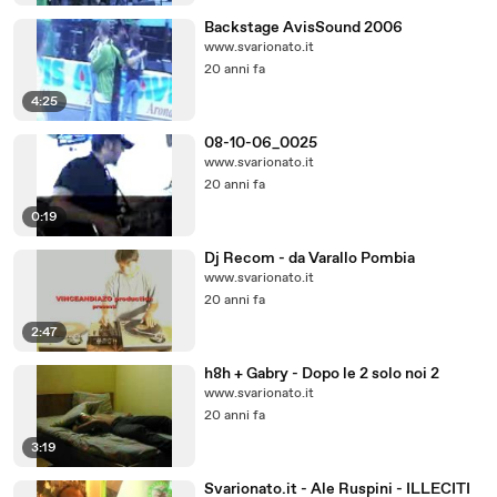
Backstage AvisSound 2006
www.svarionato.it
20 anni fa
4:25
08-10-06_0025
www.svarionato.it
20 anni fa
0:19
Dj Recom - da Varallo Pombia
www.svarionato.it
20 anni fa
2:47
h8h + Gabry - Dopo le 2 solo noi 2
www.svarionato.it
20 anni fa
3:19
Svarionato.it - Ale Ruspini - ILLECITI