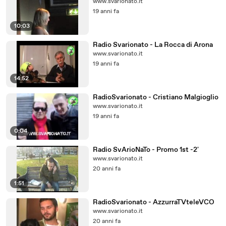
www.svarionato.it
19 anni fa
10:03
Radio Svarionato - La Rocca di Arona
www.svarionato.it
19 anni fa
14:52
RadioSvarionato - Cristiano Malgioglio
www.svarionato.it
19 anni fa
0:04
Radio SvArioNaTo - Promo 1st -2'
www.svarionato.it
20 anni fa
1:51
RadioSvarionato - AzzurraTVteleVCO
www.svarionato.it
20 anni fa