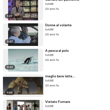
toti68
20 anni fa
1:07
Donne al volante
toti68
20 anni fa
0:57
A pesca al polo
toti68
20 anni fa
0:22
meglio bere latte...
toti68
20 anni fa
1:05
Vietato Fumare
toti68