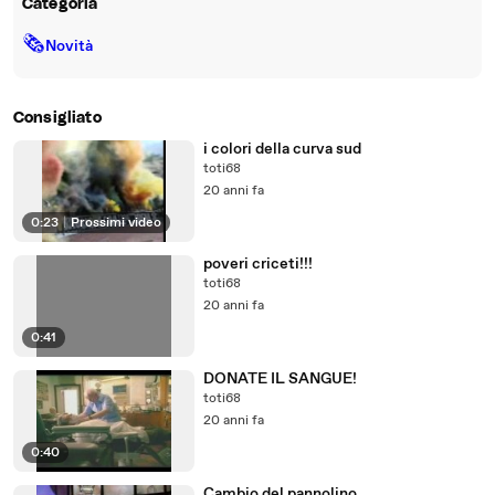
Categoria
🗞
Novità
Consigliato
i colori della curva sud
toti68
20 anni fa
0:23
|
Prossimi video
poveri criceti!!!
toti68
20 anni fa
0:41
DONATE IL SANGUE!
toti68
20 anni fa
0:40
Cambio del pannolino