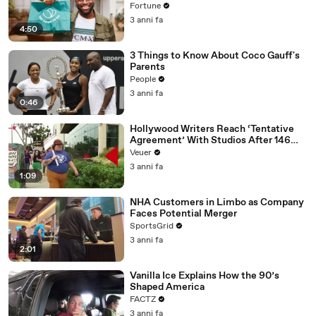
Fortune
3 anni fa
4:50
3 Things to Know About Coco Gauff's
Parents
People
3 anni fa
0:46
Hollywood Writers Reach ‘Tentative
Agreement’ With Studios After 146
Day Strike
Veuer
3 anni fa
1:09
NHA Customers in Limbo as Company
Faces Potential Merger
SportsGrid
3 anni fa
2:01
Vanilla Ice Explains How the 90’s
Shaped America
FACTZ
3 anni fa