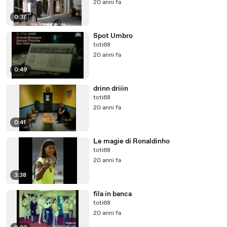
20 anni fa
0:37
Spot Umbro
toti68
20 anni fa
0:49
drinn driiin
toti68
20 anni fa
0:41
Le magie di Ronaldinho
toti68
20 anni fa
3:38
fila in banca
toti68
20 anni fa