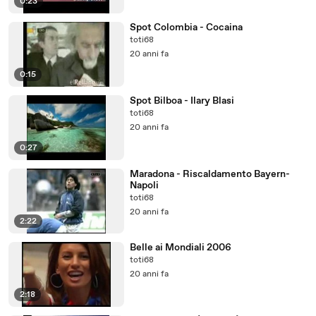
0:23
Spot Colombia - Cocaina
toti68
20 anni fa
0:15
Spot Bilboa - Ilary Blasi
toti68
20 anni fa
0:27
Maradona - Riscaldamento Bayern-
Napoli
toti68
20 anni fa
2:22
Belle ai Mondiali 2006
toti68
20 anni fa
2:18