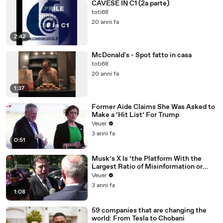
CAVESE IN C1 (2a parte)
toti68
20 anni fa
2:42
McDonald's - Spot fatto in casa
toti68
20 anni fa
1:37
Former Aide Claims She Was Asked to
Make a ‘Hit List’ For Trump
Veuer
3 anni fa
0:51
Musk’s X Is ‘the Platform With the
Largest Ratio of Misinformation or
Disinformation’ Amongst All Social
Veuer
Media Platforms
3 anni fa
1:08
59 companies that are changing the
world: From Tesla to Chobani