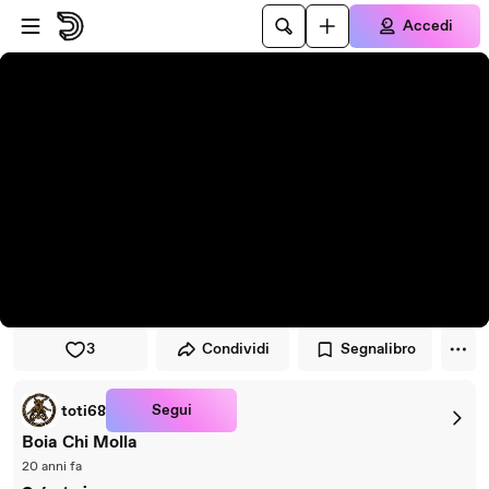
Vai al lettore
Passa al contenuto principale
Accedi
3
Condividi
Segnalibro
Segui
toti68
Boia Chi Molla
20 anni fa