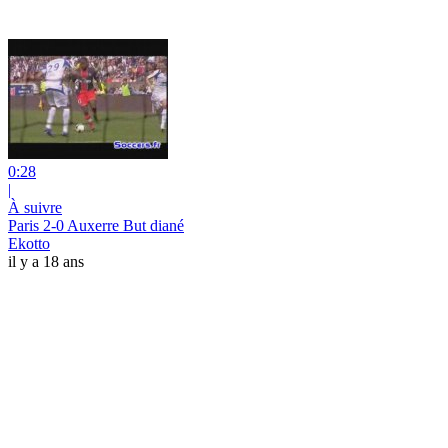
0:28
|
À suivre
Paris 2-0 Auxerre But diané
Ekotto
il y a 18 ans