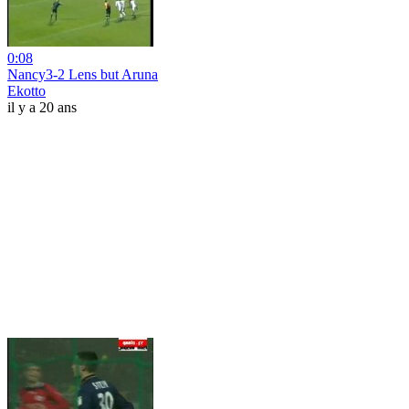
0:08
Nancy3-2 Lens but Aruna
Ekotto
il y a 20 ans