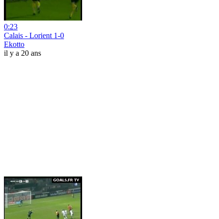
0:23
Calais - Lorient 1-0
Ekotto
il y a 20 ans