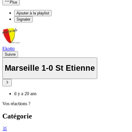
Plus
Ajouter à la playlist
Signaler
Ekotto
Suivre
Marseille 1-0 St Etienne
il y a 20 ans
Vos réactions ?
Catégorie
🥇