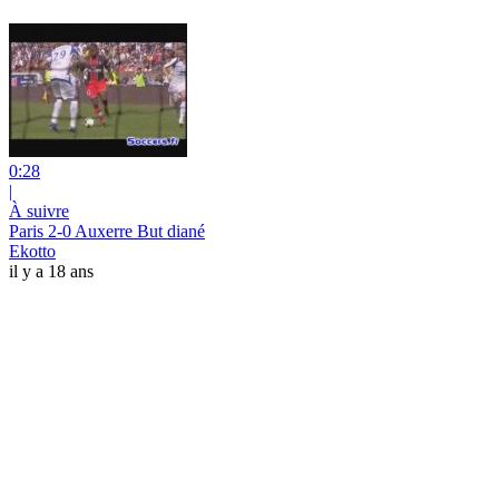
0:28
|
À suivre
Paris 2-0 Auxerre But diané
Ekotto
il y a 18 ans