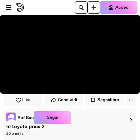
Vai al lettore
Passa al contenuto principale
Accedi
Like
Condividi
Segnalibro
Segui
Raf Ben
In toyota prius 2
20 anni fa