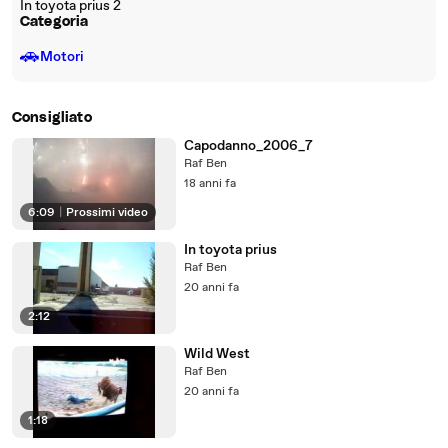
In toyota prius 2
Categoria
🚗
Motori
Consigliato
Capodanno_2006_7
Raf Ben
18 anni fa
6:09
|
Prossimi video
In toyota prius
Raf Ben
20 anni fa
2:12
Wild West
Raf Ben
20 anni fa
1:18