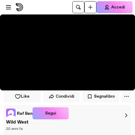
Vai al lettore
Passa al contenuto principale
Accedi
Like
Condividi
Segnalibro
Segui
Raf Ben
Wild West
20 anni fa