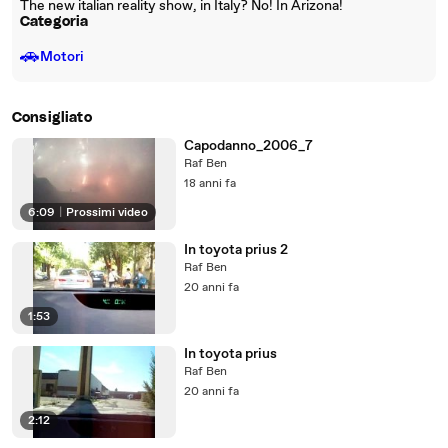
The new italian reality show, in Italy? No! In Arizona!
Categoria
🚗
Motori
Consigliato
Capodanno_2006_7
Raf Ben
18 anni fa
6:09
|
Prossimi video
In toyota prius 2
Raf Ben
20 anni fa
1:53
In toyota prius
Raf Ben
20 anni fa
2:12