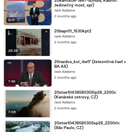
20kamis06-1847-5(India, Kašmír:
Jedinečný most, spr)
Jack Addams
2 months ago
0:17
20bapr01_1530kpt2
Jack Addams
2 months ago
26:39
20razdva_kol_iba17 (železničná časť +
BA AS)
Jack Addams
2 months ago
7:45
20stse10438580305lp28_2200c
(Kanárské ostrovy, CZ)
Jack Addams
2 months ago
7:06
20stse10438580305sp28_2200rlc
(São Paulo, CZ)