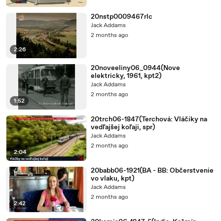
20nstp0009467rlc
Jack Addams
2 months ago
2:26
20noveeliny06_0944(Nove
elektricky, 1961, kpt2)
Jack Addams
2 months ago
1:52
20trch06-1847(Terchová: Vláčiky na
vedľajšej koľaji, spr)
Jack Addams
2 months ago
2:04
20babb06-1921(BA - BB: Občerstvenie
vo vlaku, kpt)
Jack Addams
2 months ago
2:42