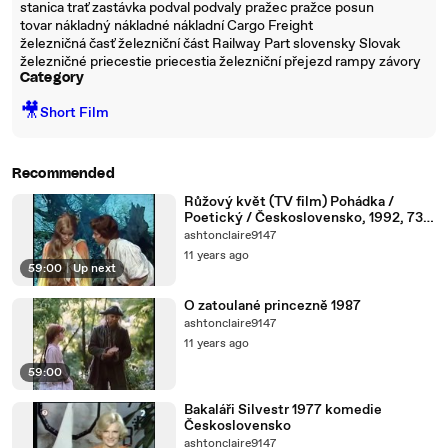
stanica trať zastávka podval podvaly pražec pražce posun
tovar nákladný nákladné nákladní Cargo Freight
železničná časť železniční část Railway Part slovensky Slovak
železničné priecestie priecestia železniční přejezd rampy závory
Category
🎥
Short Film
Recommended
Růžový květ (TV film) Pohádka /
Poetický / Československo, 1992, 73
min
ashtonclaire9147
11 years ago
59:00
|
Up next
O zatoulané princezně 1987
ashtonclaire9147
11 years ago
59:00
Bakaláři Silvestr 1977 komedie
Československo
ashtonclaire9147