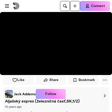
Skip to player
Skip to main content
Connect
Like
Share
Bookmark
Follow
Jack Addams
Aljašský expres (železničná časť,SK,1/2)
15 years ago