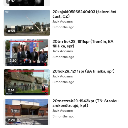
2:37
20kajaki05865240403 (železniční
část, CZ)
Jack Addams
3 months ago
8:54
20tn+fiok28_1811spr (Trenčín, BA
filiálka, spr)
Jack Addams
3 months ago
12:20
20fiok28_1217spr (BA filiálka, spr)
Jack Addams
3 months ago
2:14
20tnstzrek28-1943kpt (TN: Stanicu
zrekonštruujú, kpt)
Jack Addams
3 months ago
2:20