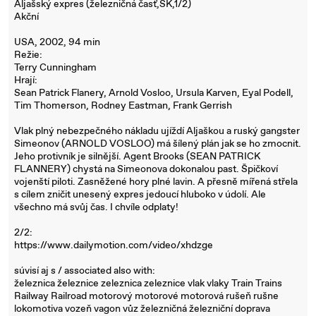
Aljašský expres (železničná časť,SK,1/2)
Akční
USA, 2002, 94 min
Režie:
Terry Cunningham
Hrají:
Sean Patrick Flanery, Arnold Vosloo, Ursula Karven, Eyal Podell,
Tim Thomerson, Rodney Eastman, Frank Gerrish
Vlak plný nebezpečného nákladu ujíždí Aljaškou a ruský gangster
Simeonov (ARNOLD VOSLOO) má šílený plán jak se ho zmocnit.
Jeho protivník je silnější. Agent Brooks (SEAN PATRICK
FLANNERY) chystá na Simeonova dokonalou past. Špičkoví
vojenští piloti. Zasněžené hory plné lavin. A přesně mířená střela
s cílem zničit unesený expres jedoucí hluboko v údolí. Ale
všechno má svůj čas. I chvíle odplaty!
2/2:
https://www.dailymotion.com/video/xhdzge
súvisí aj s / associated also with:
železnica železnice zeleznica zeleznice vlak vlaky Train Trains
Railway Railroad motorový motorové motorová rušeň rušne
lokomotiva vozeň vagon vůz železničná železniční doprava