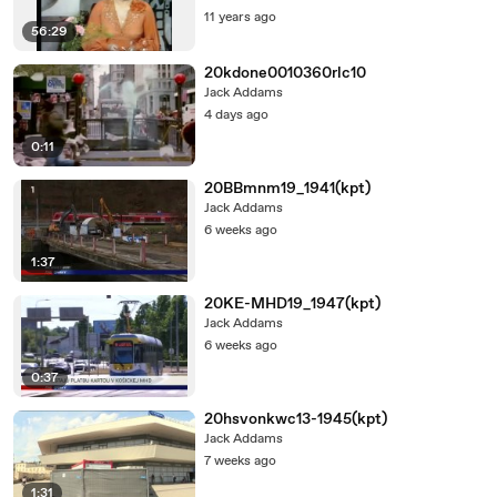
11 years ago
56:29
20kdone0010360rlc10
Jack Addams
4 days ago
0:11
20BBmnm19_1941(kpt)
Jack Addams
6 weeks ago
1:37
20KE-MHD19_1947(kpt)
Jack Addams
6 weeks ago
0:37
20hsvonkwc13-1945(kpt)
Jack Addams
7 weeks ago
1:31