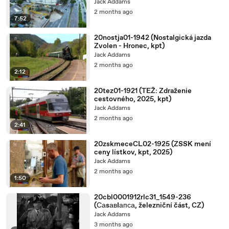
Jack Addams
2 months ago
7:52
20nostja01-1942 (Nostalgická jazda
Zvolen - Hronec, kpt)
Jack Addams
2 months ago
2:12
20tez01-1921 (TEŽ: Zdraženie
cestovného, 2025, kpt)
Jack Addams
2 months ago
2:41
20zskmeceCL02-1925 (ZSSK mení
ceny lístkov, kpt, 2025)
Jack Addams
2 months ago
1:50
20cbl0001912rlc31_1549-236
(СаsавIапса, železniční část, CZ)
Jack Addams
3 months ago