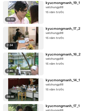
kyucmongmanh_19_1
vatchungp88
15 năm trước
18:19
kyucmongmanh_17_2
vatchungp88
15 năm trước
2:34
kyucmongmanh_16_2
vatchungp88
15 năm trước
2:45
kyucmongmanh_14_1
vatchungp88
15 năm trước
18:16
kyucmongmanh_17_1
vatchungp88