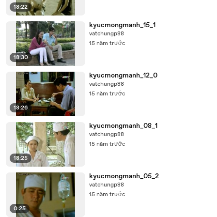
18:22
kyucmongmanh_15_1
vatchungp88
15 năm trước
18:30
kyucmongmanh_12_0
vatchungp88
15 năm trước
18:26
kyucmongmanh_08_1
vatchungp88
15 năm trước
18:25
kyucmongmanh_05_2
vatchungp88
15 năm trước
0:25