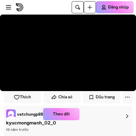
Đi đến trình phát
Đi đến nội dung chính
Đăng nhập
Thích
Chia sẻ
Dấu trang
Theo dõi
vatchungp88
kyucmongmanh_02_0
15 năm trước