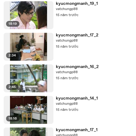
kyucmongmanh_19_1
vatchungp88
15 năm trước
18:19
kyucmongmanh_17_2
vatchungp88
15 năm trước
2:34
kyucmongmanh_16_2
vatchungp88
15 năm trước
2:45
kyucmongmanh_14_1
vatchungp88
15 năm trước
18:16
kyucmongmanh_17_1
vatchungp88