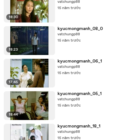
vatchungp88
15 năm trước
18:30
kyucmongmanh_08_0
vatchungp88
15 năm trước
18:23
kyucmongmanh_06_1
vatchungp88
15 năm trước
17:45
kyucmongmanh_05_1
vatchungp88
15 năm trước
18:44
kyucmongmanh_18_1
vatchungp88
15 năm trước