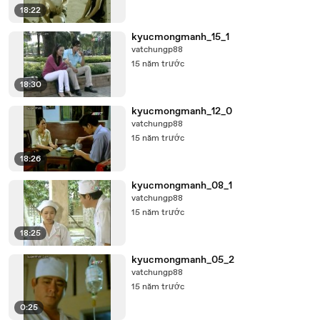
18:22
kyucmongmanh_15_1
vatchungp88
15 năm trước
18:30
kyucmongmanh_12_0
vatchungp88
15 năm trước
18:26
kyucmongmanh_08_1
vatchungp88
15 năm trước
18:25
kyucmongmanh_05_2
vatchungp88
15 năm trước
0:25