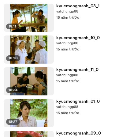
kyucmongmanh_03_1
vatchungp88
15 năm trước
18:11
kyucmongmanh_10_0
vatchungp88
15 năm trước
18:20
kyucmongmanh_11_0
vatchungp88
15 năm trước
18:34
kyucmongmanh_01_0
vatchungp88
15 năm trước
18:27
kyucmongmanh_09_0