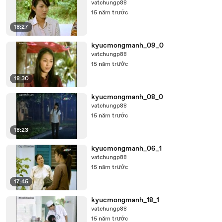
vatchungp88
15 năm trước
18:27
kyucmongmanh_09_0
vatchungp88
15 năm trước
18:30
kyucmongmanh_08_0
vatchungp88
15 năm trước
18:23
kyucmongmanh_06_1
vatchungp88
15 năm trước
17:45
kyucmongmanh_18_1
vatchungp88
15 năm trước