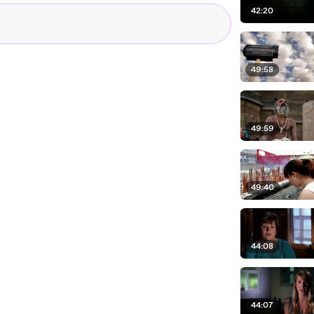
42:20
49:58
49:59
49:40
44:08
44:07