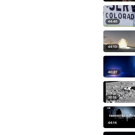
44:46
44:10
40:27
38:15
44:14