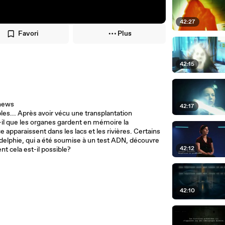
42:27
Favori
Plus
42:15
news
42:17
les... Après avoir vécu une transplantation
-il que les organes gardent en mémoire la
e apparaissent dans les lacs et les rivières. Certains
ladelphie, qui a été soumise à un test ADN, découvre
42:12
t cela est-il possible?
42:10