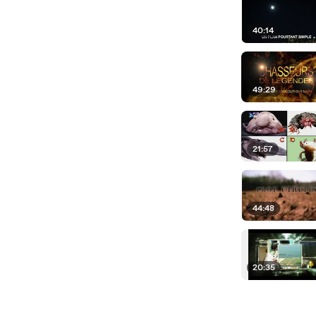
40:14
49:29
21:57
44:48
20:35