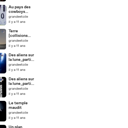
moi]
Au pays des
cowboys
[Chasseurs
grandeetoile
d'ovnis]
il y a 11 ans
Terre
[collisions
cosmiques]
grandeetoile
il y a 11 ans
Des aliens sur
la lune_partie
1
grandeetoile
il y a 11 ans
Des aliens sur
la lune_partie
2
grandeetoile
il y a 11 ans
Le temple
maudit
grandeetoile
il y a 11 ans
Un plan