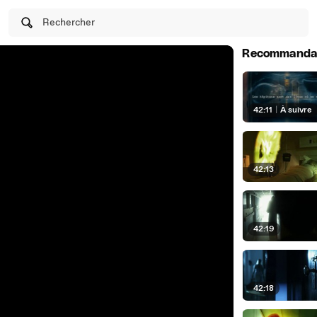
Rechercher
Recommanda
42:11
|
À suivre
42:13
42:19
42:18