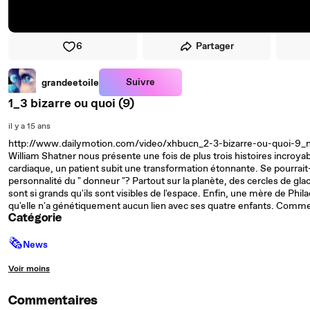
6
Partager
Suivre
grandeetoile
1_3 bizarre ou quoi (9)
il y a 15 ans
http://www.dailymotion.com/video/xhbucn_2-3-bizarre-ou-quoi-9_
William Shatner nous présente une fois de plus trois histoires incroyab
cardiaque, un patient subit une transformation étonnante. Se pourrait
personnalité du " donneur "? Partout sur la planète, des cercles de glac
sont si grands qu'ils sont visibles de l'espace. Enfin, une mère de Phi
qu'elle n'a génétiquement aucun lien avec ses quatre enfants. Commen
Catégorie
🗞
News
Voir moins
Commentaires