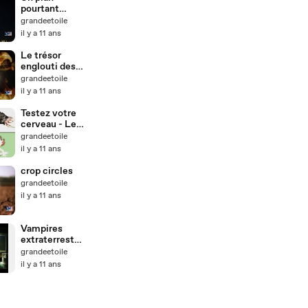
pourtant
simple [Après
grandeetoile
48 heures
il y a 11 ans
l'enquète
continue]
Le trésor
englouti des
nazis
grandeetoile
[Chasseurs de
il y a 11 ans
légendes
S03E08]
Testez votre
cerveau - Le
paranormal
grandeetoile
il y a 11 ans
crop circles
grandeetoile
il y a 11 ans
Vampires
extraterrestre
s [Contact
grandeetoile
S02E08]
il y a 11 ans