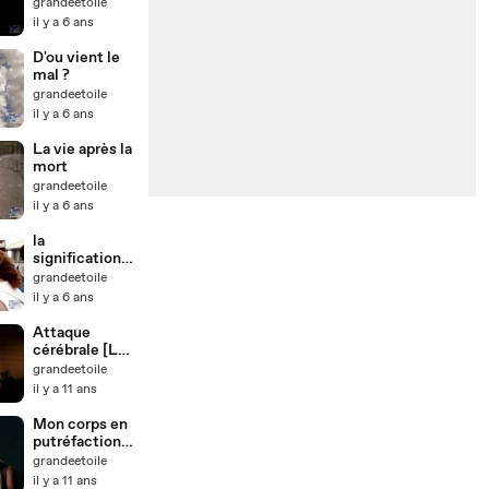
grandeetoile
il y a 6 ans
D'ou vient le
mal ?
grandeetoile
il y a 6 ans
La vie après la
mort
grandeetoile
il y a 6 ans
la
signification
des miracles
grandeetoile
il y a 6 ans
Attaque
cérébrale [Les
monstres qui
grandeetoile
vivent en
il y a 11 ans
moi]
Mon corps en
putréfaction[l
es monstres
grandeetoile
qui vivent en
il y a 11 ans