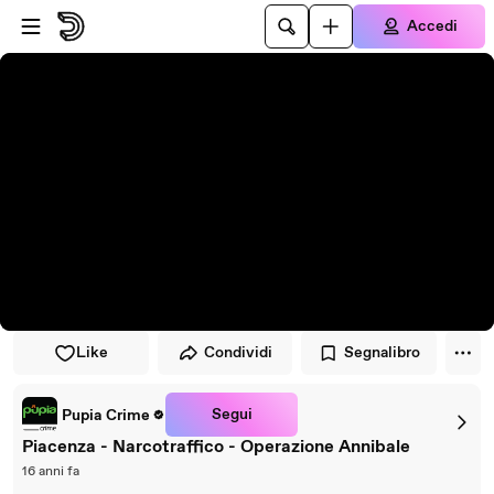
Vai al lettore
Passa al contenuto principale
Accedi
Like
Condividi
Segnalibro
Segui
Pupia Crime
Piacenza - Narcotraffico - Operazione Annibale
16 anni fa