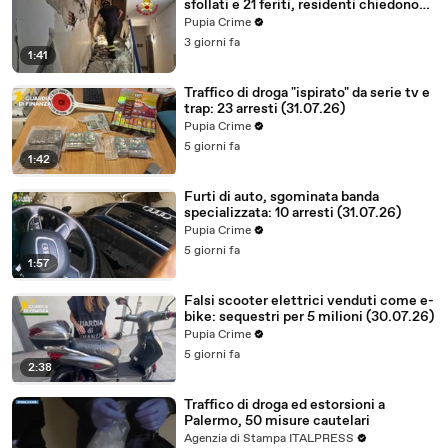
sfollati e 21 feriti, residenti chiedono
certezze sul futuro (01.08.26)
Pupia Crime
3 giorni fa
1:41
Traffico di droga "ispirato" da serie tv e
trap: 23 arresti (31.07.26)
Pupia Crime
5 giorni fa
1:42
Furti di auto, sgominata banda
specializzata: 10 arresti (31.07.26)
Pupia Crime
5 giorni fa
1:57
Falsi scooter elettrici venduti come e-
bike: sequestri per 5 milioni (30.07.26)
Pupia Crime
5 giorni fa
2:38
Traffico di droga ed estorsioni a
Palermo, 50 misure cautelari
Agenzia di Stampa ITALPRESS