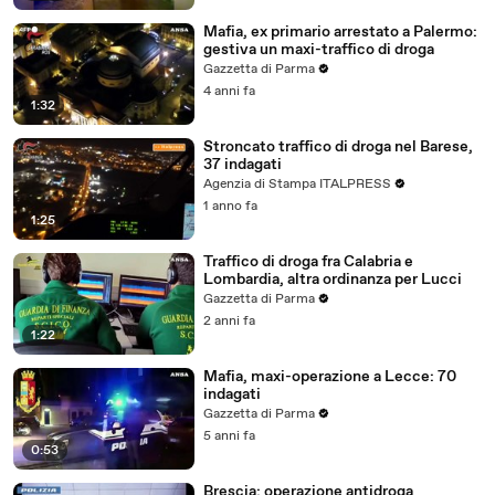
Mafia, ex primario arrestato a Palermo:
gestiva un maxi-traffico di droga
Gazzetta di Parma
4 anni fa
1:32
Stroncato traffico di droga nel Barese,
37 indagati
Agenzia di Stampa ITALPRESS
1 anno fa
1:25
Traffico di droga fra Calabria e
Lombardia, altra ordinanza per Lucci
Gazzetta di Parma
2 anni fa
1:22
Mafia, maxi-operazione a Lecce: 70
indagati
Gazzetta di Parma
5 anni fa
0:53
Brescia: operazione antidroga