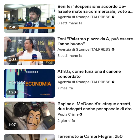
Benifei "Sospensione accordo Ue-
Israele materia commerciale, voto a
maggioranza"
Agenzia di Stampa ITALPRESS
3 settimane fa
2:40
Toni “Palermo piazza da A, può essere
l'anno buono”
Agenzia di Stampa ITALPRESS
3 settimane fa
0:33
Affitti, come funziona il canone
concordato
Agenzia di Stampa ITALPRESS
7 mesi fa
1:20
Rapina al McDonald's: cinque arresti,
due indagati anche per spaccio di droga
(03.08.26)
Pupia Crime
2 giorni fa
1:07
Terremoto ai Campi Flegrei: 250