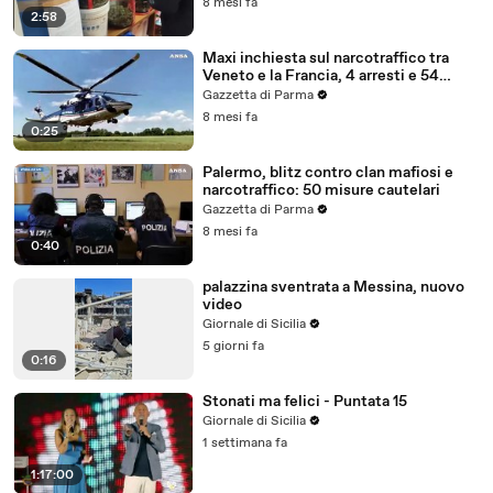
8 mesi fa
2:58
Maxi inchiesta sul narcotraffico tra
Veneto e la Francia, 4 arresti e 54
indagati
Gazzetta di Parma
8 mesi fa
0:25
Palermo, blitz contro clan mafiosi e
narcotraffico: 50 misure cautelari
Gazzetta di Parma
8 mesi fa
0:40
palazzina sventrata a Messina, nuovo
video
Giornale di Sicilia
5 giorni fa
0:16
Stonati ma felici - Puntata 15
Giornale di Sicilia
1 settimana fa
1:17:00