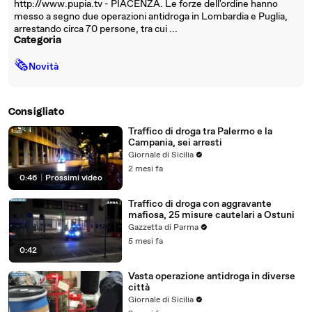
http://www.pupia.tv - PIACENZA. Le forze dell'ordine hanno
messo a segno due operazioni antidroga in Lombardia e Puglia,
arrestando circa 70 persone, tra cui ...
Categoria
🗞
Novità
Consigliato
Traffico di droga tra Palermo e la
Campania, sei arresti
Giornale di Sicilia
2 mesi fa
0:46
|
Prossimi video
Traffico di droga con aggravante
mafiosa, 25 misure cautelari a Ostuni
Gazzetta di Parma
5 mesi fa
0:42
Vasta operazione antidroga in diverse
città
Giornale di Sicilia