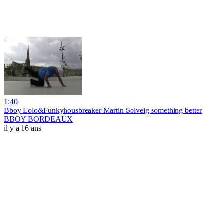
1:40
Bboy Lolo&Funkyhousbreaker Martin Solveig something better
BBOY BORDEAUX
il y a 16 ans