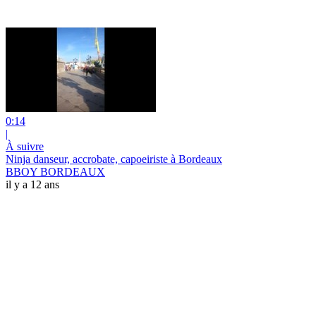
0:14
|
À suivre
Ninja danseur, accrobate, capoeiriste à Bordeaux
BBOY BORDEAUX
il y a 12 ans