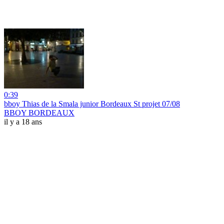
0:39
bboy Thias de la Smala junior Bordeaux St projet 07/08
BBOY BORDEAUX
il y a 18 ans