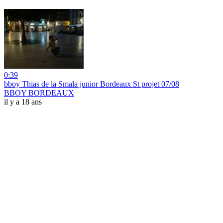
0:39
bboy Thias de la Smala junior Bordeaux St projet 07/08
BBOY BORDEAUX
il y a 18 ans