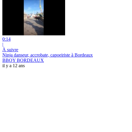
0:14
|
À suivre
Ninja danseur, accrobate, capoeiriste à Bordeaux
BBOY BORDEAUX
il y a 12 ans