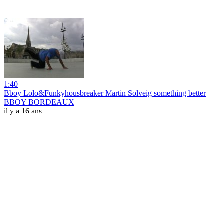
1:40
Bboy Lolo&Funkyhousbreaker Martin Solveig something better
BBOY BORDEAUX
il y a 16 ans