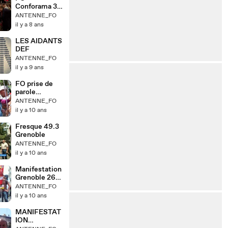
Conforama 38
au congrès de
ANTENNE_FO
Lille 2018
il y a 8 ans
LES AIDANTS
DEF
ANTENNE_FO
il y a 9 ans
FO prise de
parole
Moulins le 28
ANTENNE_FO
juin 2016
il y a 10 ans
Fresque 49.3
Grenoble
ANTENNE_FO
il y a 10 ans
Manifestation
Grenoble 26
mai 2016
ANTENNE_FO
il y a 10 ans
MANIFESTAT
ION