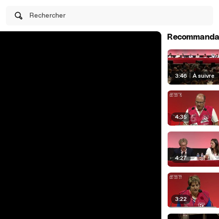
Rechercher
Recommanda
3:46
|
À suivre
4:35
4:27
3:22