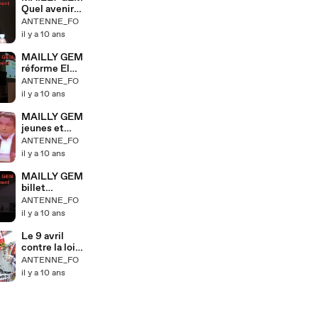
Quel avenir
pour les
ANTENNE_FO
syndicats
il y a 10 ans
MAILLY GEM
réforme El
Khomri
ANTENNE_FO
il y a 10 ans
MAILLY GEM
jeunes et
nuits debout
ANTENNE_FO
il y a 10 ans
MAILLY GEM
billet
d'humeur
ANTENNE_FO
il y a 10 ans
Le 9 avril
contre la loi
travail à
ANTENNE_FO
Grenoble
il y a 10 ans