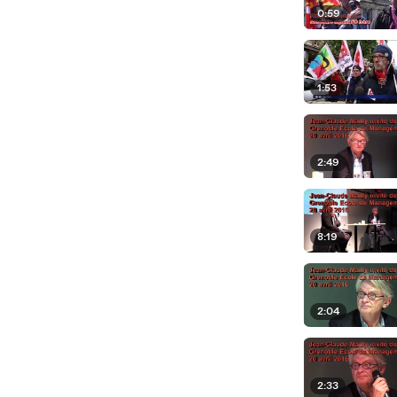
0:59
1:53
2:49
8:19
2:04
2:33