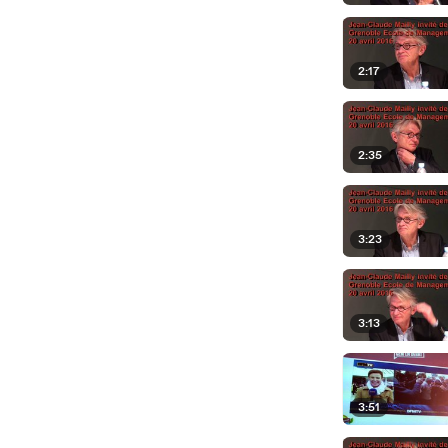
2:17
2:35
3:23
3:13
3:51