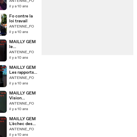
GRENOBLE 17
ANTENNE_FO
MAI
il y a 10 ans
Fo contre la
loi travail
ANTENNE_FO
il y a 10 ans
MAILLY GEM
le
syndicalisme
ANTENNE_FO
des cadres
il y a 10 ans
MAILLY GEM
Les rapports
entre les
ANTENNE_FO
syndicats
il y a 10 ans
MAILLY GEM
Vision
politique
ANTENNE_FO
il y a 10 ans
MAILLY GEM
L'échec des
politiques
ANTENNE_FO
traditionnelle
il y a 10 ans