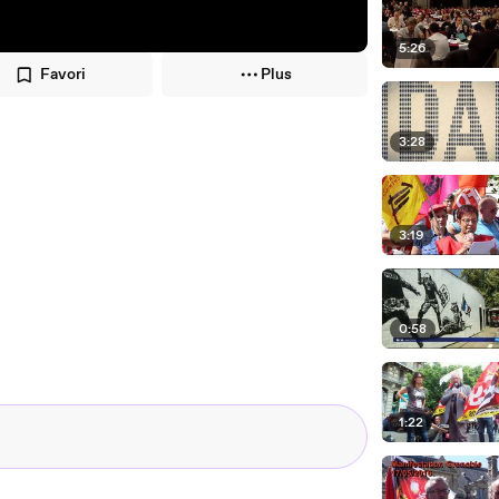
5:26
Favori
Plus
3:28
3:19
0:58
1:22