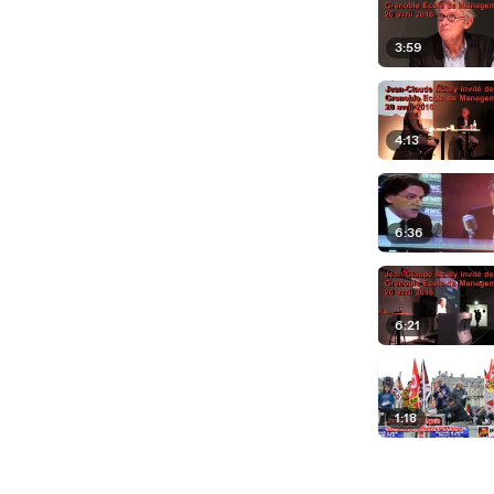
3:59
4:13
6:36
6:21
1:18