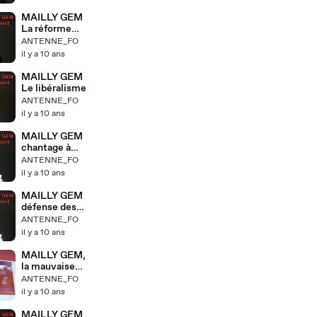
s
MAILLY GEM
La réforme
des 35h
ANTENNE_FO
il y a 10 ans
MAILLY GEM
Le libéralisme
ANTENNE_FO
il y a 10 ans
MAILLY GEM
chantage à
l'ssurance
ANTENNE_FO
chômage
il y a 10 ans
MAILLY GEM
défense des
salariés
ANTENNE_FO
il y a 10 ans
MAILLY GEM,
la mauvaise
image des
ANTENNE_FO
syndicats
il y a 10 ans
MAILLY GEM