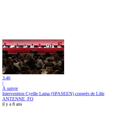
3:46
|
À suivre
Intervention Cyrille Lama (SPASEEN) congrès de Lille
ANTENNE_FO
il y a 8 ans