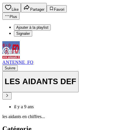
Like
Partager
Favori
Plus
Ajouter à la playlist
Signaler
ANTENNE_FO
Suivre
LES AIDANTS DEF
il y a 9 ans
les aidants en chiffres...
Catégorie