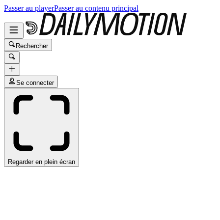
Passer au player
Passer au contenu principal
Rechercher
Se connecter
Regarder en plein écran