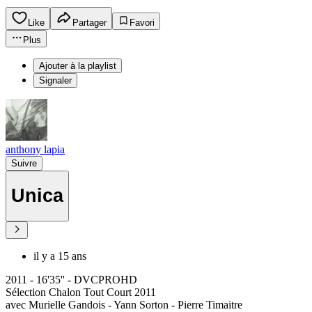
Like
Partager
Favori
Plus
Ajouter à la playlist
Signaler
anthony lapia
Suivre
Unica
il y a 15 ans
2011 - 16'35'' - DVCPROHD
Sélection Chalon Tout Court 2011
avec Murielle Gandois - Yann Sorton - Pierre Timaitre