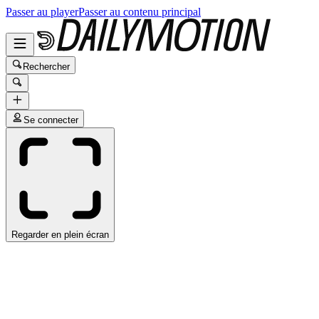
Passer au player
Passer au contenu principal
Rechercher
Se connecter
Regarder en plein écran