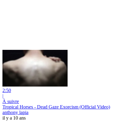
2:50
|
À suivre
Tropical Horses - Dead Gaze Exorcism (Official Video)
anthony lapia
il y a 10 ans