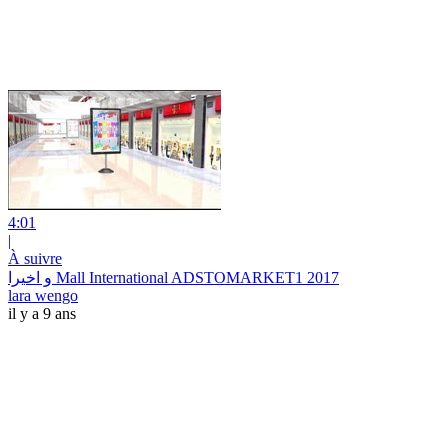
4:01
|
À suivre
و اخيرا Mall International ADSTOMARKET1 2017
lara wengo
il y a 9 ans