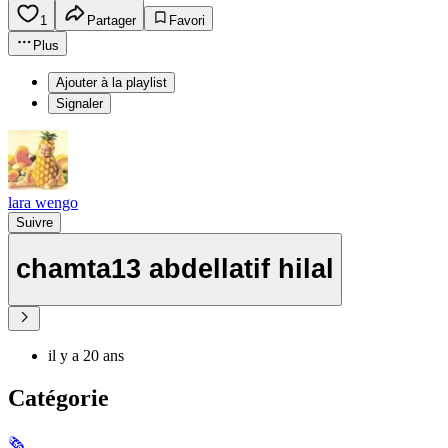
1
Partager
Favori
Plus
Ajouter à la playlist
Signaler
lara wengo
Suivre
chamta13 abdellatif hilal
il y a 20 ans
Catégorie
🗞