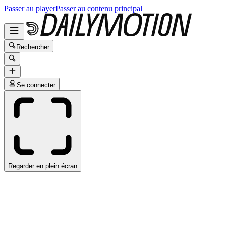
Passer au player
Passer au contenu principal
Rechercher
Se connecter
Regarder en plein écran