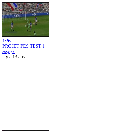
1:26
PROJET PES TEST 1
sssyyx
il y a 13 ans