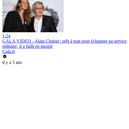
1:24
GALA VIDEO - Alain Chabat : prêt à tout pour échapper au service
militaire, il a failli en mourir
Gala.fr
il y a 5 ans