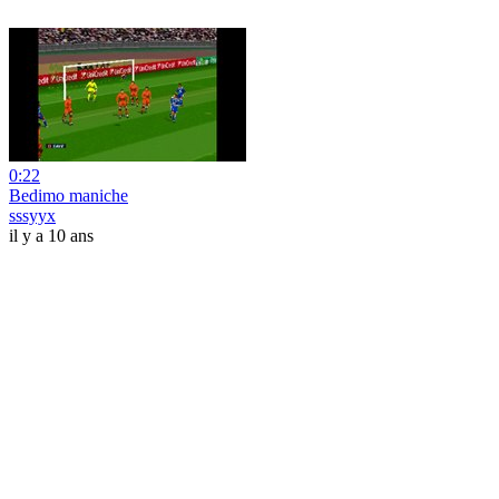
0:22
Bedimo maniche
sssyyx
il y a 10 ans