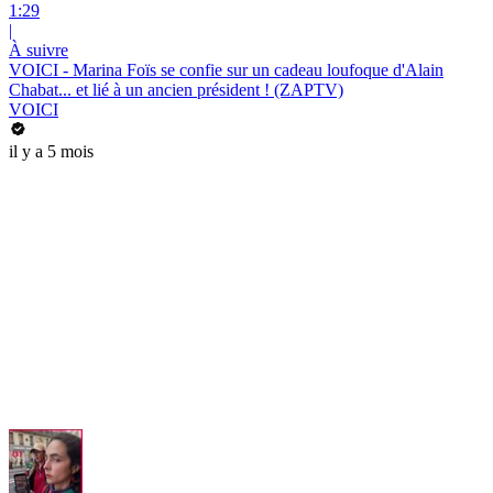
1:29
|
À suivre
VOICI - Marina Foïs se confie sur un cadeau loufoque d'Alain
Chabat... et lié à un ancien président ! (ZAPTV)
VOICI
il y a 5 mois