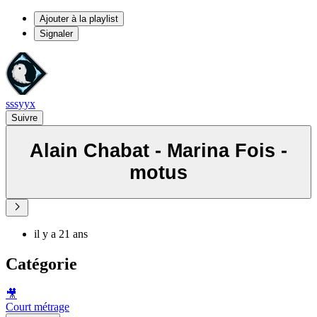
Ajouter à la playlist
Signaler
sssyyx
Suivre
Alain Chabat - Marina Fois -
motus
il y a 21 ans
Catégorie
🎥
Court métrage