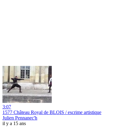
3:07
1577 Château Royal de BLOIS / escrime artistique
Julien Pennanec'h
il y a 15 ans