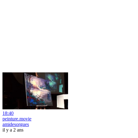
18:40
peinture.movie
amidesorgues
il y a 2 ans