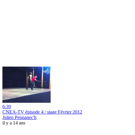
6:39
CNEA-TV épisode 4 / stage Février 2012
Julien Pennanec'h
il y a 14 ans