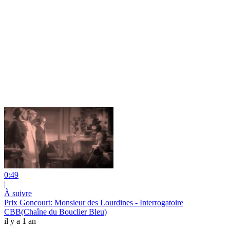
0:49
|
À suivre
Prix Goncourt: Monsieur des Lourdines - Interrogatoire
CBB(Chaîne du Bouclier Bleu)
il y a 1 an