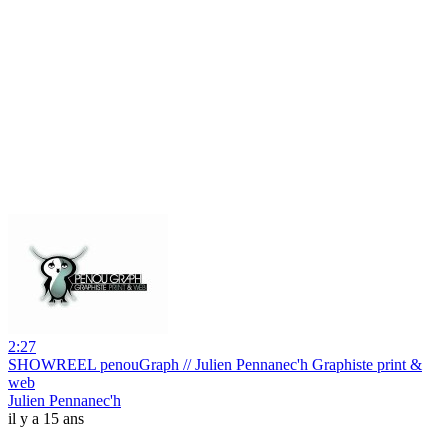
2:27
SHOWREEL penouGraph // Julien Pennanec'h Graphiste print &
web
Julien Pennanec'h
il y a 15 ans