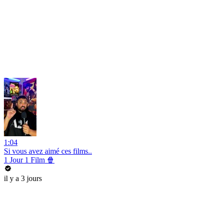
1:04
Si vous avez aimé ces films..
1 Jour 1 Film 🍿
il y a 3 jours