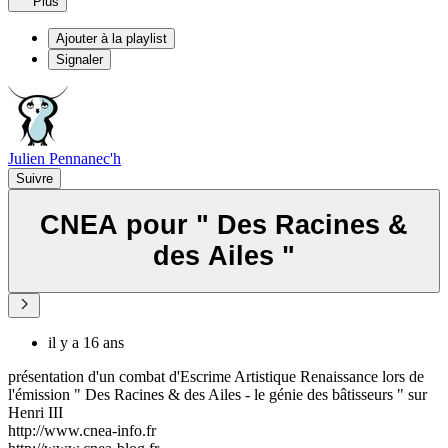
Plus
Ajouter à la playlist
Signaler
Julien Pennanec'h
Suivre
CNEA pour " Des Racines &
des Ailes "
il y a 16 ans
présentation d'un combat d'Escrime Artistique Renaissance lors de
l'émission " Des Racines & des Ailes - le génie des bâtisseurs " sur
Henri III
http://www.cnea-info.fr