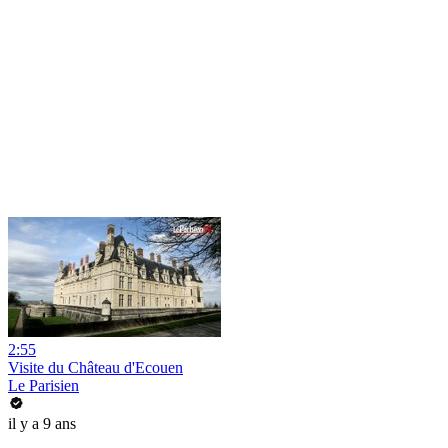
2:55
Visite du Château d'Ecouen
Le Parisien
il y a 9 ans