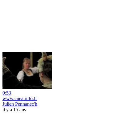
0:53
www.cnea-info.fr
Julien Pennanec'h
il y a 15 ans