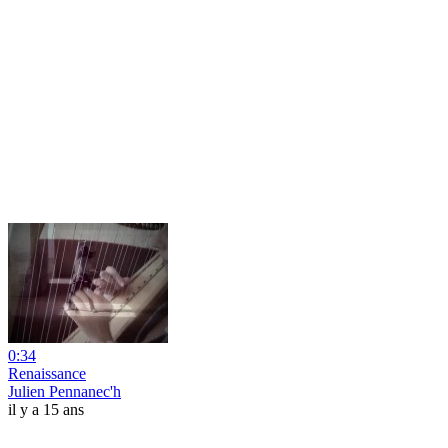
0:34
Renaissance
Julien Pennanec'h
il y a 15 ans