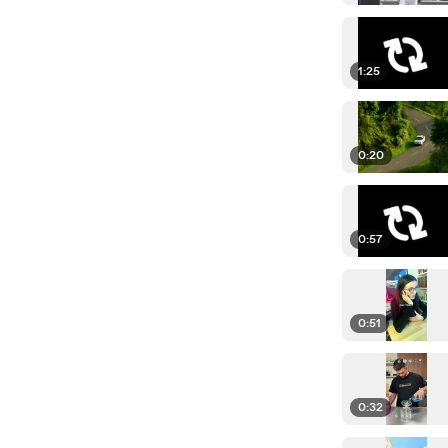
1:25
0:20
0:57
0:51
0:32