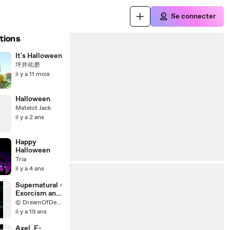
Se connecter
tions
It's Halloween
坪井祐磨
il y a 11 mois
Halloween
Matelot Jack
il y a 2 ans
Happy
Halloween
Tria
il y a 4 ans
Supernatural -
Exorcism and
devil by
© DreamOfDevil68 Production
dreamofdevil
il y a 19 ans
production
Axel_F-