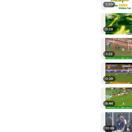
7:20
0:29
3:22
0:39
6:44
10:55