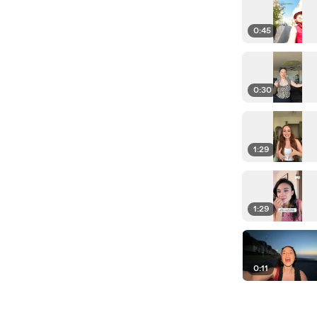
0:45
0:30
1:29
1:29
0:11