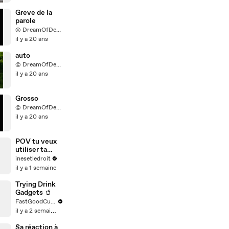
Greve de la
parole
© DreamOfDevil68 Production
il y a 20 ans
auto
© DreamOfDevil68 Production
il y a 20 ans
Grosso
© DreamOfDevil68 Production
il y a 20 ans
POV tu veux
utiliser ta
caution pour
inesetledroit
payer ton
il y a 1 semaine
dernier loyer
Trying Drink
Gadgets 🥤
FastGoodCuisine
il y a 2 semaines
Sa réaction à