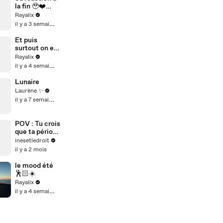
la fin 🥹❤️‍
Prenez soin
Rayalix
de vous et des
il y a 3 semaines
autres 🏻
Et puis
surtout on est
bientôt 1
Rayalix
million les
il y a 4 semaines
amis 🥹❤️‍
Lunaire
Laurène ✨
il y a 7 semaines
POV : Tu crois
que ta période
d’essai est
inesetledroit
finie…
il y a 2 mois
le mood été
🕺🏻☀️
Rayalix
il y a 4 semaines