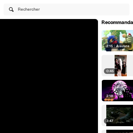
Rechercher
Recommanda
2:15
|
À suivre
0:45
2:19
3:47