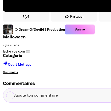
1
Partager
Suivre
© DreamOfDevil68 Production
Malloween
il y a 20 ans
laché vos com !!!!
Catégorie
🎥
Court Métrage
Voir moins
Commentaires
Ajoute
ton
commentaire