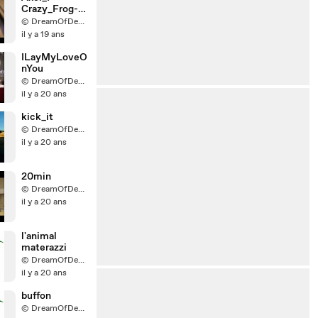
Crazy_Frog-
bb
© DreamOfDevil68 Production
il y a 19 ans
ILayMyLoveO
nYou
© DreamOfDevil68 Production
il y a 20 ans
kick_it
© DreamOfDevil68 Production
il y a 20 ans
20min
© DreamOfDevil68 Production
il y a 20 ans
l'animal
materazzi
© DreamOfDevil68 Production
il y a 20 ans
buffon
© DreamOfDevil68 Production