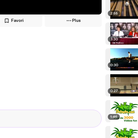
2:55
Favori
Plus
3:30
0:30
0:27
1:46