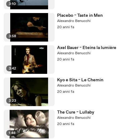
3:10
Placebo ~ Taste in Men
Alexandro Benucchi
20 anni fa
3:58
Axel Bauer ~ Eteins la lumière
Alexandro Benucchi
20 anni fa
3:42
Kyo e Sita ~ Le Chemin
Alexandro Benucchi
20 anni fa
3:23
The Cure ~ Lullaby
Alexandro Benucchi
20 anni fa
1:48