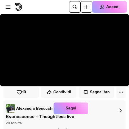
Vai al lettore
Passa al contenuto principale
Accedi
18
Condividi
Segnalibro
Segui
Alexandro Benucchi
Evanescence ~ Thoughtless live
20 anni fa