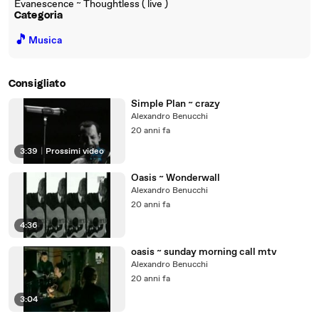
Evanescence ~ Thoughtless ( live )
Categoria
🎵
Musica
Consigliato
Simple Plan ~ crazy
Alexandro Benucchi
20 anni fa
3:39
|
Prossimi video
Oasis ~ Wonderwall
Alexandro Benucchi
20 anni fa
4:36
oasis ~ sunday morning call mtv
Alexandro Benucchi
20 anni fa
3:04