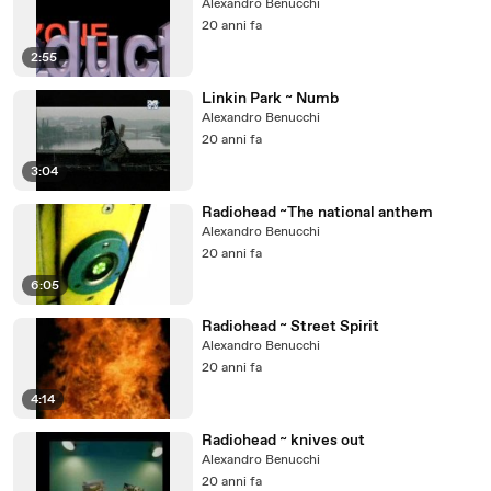
Alexandro Benucchi
20 anni fa
2:55
Linkin Park ~ Numb
Alexandro Benucchi
20 anni fa
3:04
Radiohead ~The national anthem
Alexandro Benucchi
20 anni fa
6:05
Radiohead ~ Street Spirit
Alexandro Benucchi
20 anni fa
4:14
Radiohead ~ knives out
Alexandro Benucchi
20 anni fa