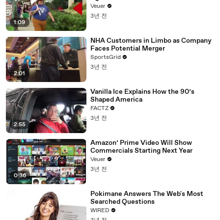
Day Strike
Veuer
3년 전
1:09
NHA Customers in Limbo as Company
Faces Potential Merger
SportsGrid
3년 전
2:01
Vanilla Ice Explains How the 90’s
Shaped America
FACTZ
3년 전
2:55
Amazon’ Prime Video Will Show
Commercials Starting Next Year
Veuer
3년 전
0:36
Pokimane Answers The Web's Most
Searched Questions
WIRED