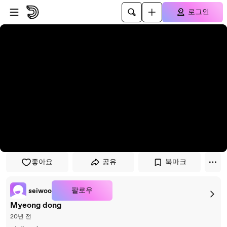
플레이어로 건너뛰기
본문으로 건너뛰기
로그인
좋아요
공유
북마크
팔로우
seiwoo
Myeong dong
20년 전