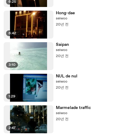
6:25
Hong-dae
seiwoo
20년 전
6:42
Saipan
seiwoo
20년 전
3:10
NUL de nul
seiwoo
20년 전
1:29
Marmelade traffic
seiwoo
20년 전
2:47