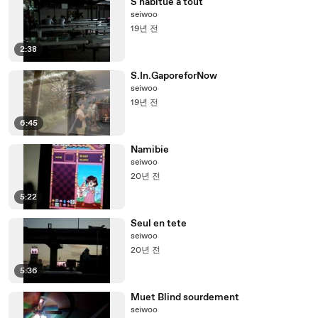
S'habitue a tout
seiwoo
19년 전
2:38
S.In.GaporeforNow
seiwoo
19년 전
6:45
Namibie
seiwoo
20년 전
5:22
Seul en tete
seiwoo
20년 전
5:36
Muet Blind sourdement
seiwoo