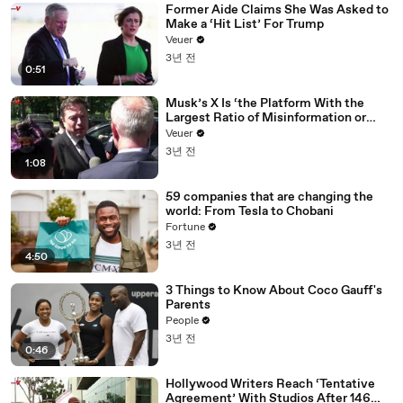
Former Aide Claims She Was Asked to
Make a ‘Hit List’ For Trump
Veuer
3년 전
0:51
Musk’s X Is ‘the Platform With the
Largest Ratio of Misinformation or
Disinformation’ Amongst All Social
Veuer
Media Platforms
3년 전
1:08
59 companies that are changing the
world: From Tesla to Chobani
Fortune
3년 전
4:50
3 Things to Know About Coco Gauff's
Parents
People
3년 전
0:46
Hollywood Writers Reach ‘Tentative
Agreement’ With Studios After 146