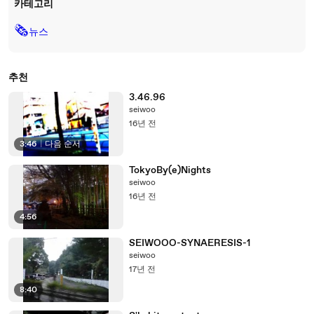
카테고리
🗞
뉴스
추천
3.46.96
seiwoo
16년 전
3:46
|
다음 순서
TokyoBy(e)Nights
seiwoo
16년 전
4:56
SEIWOOO-SYNAERESIS-1
seiwoo
17년 전
8:40