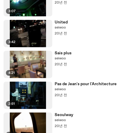
20년 전
3:07
United
seiwoo
20년 전
3:42
Sais plus
seiwoo
20년 전
4:21
Pas de Jean's pour l'Architecture
seiwoo
20년 전
2:51
Seoulway
seiwoo
20년 전