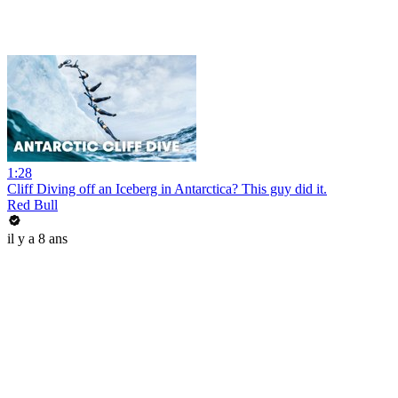
1:28
Cliff Diving off an Iceberg in Antarctica? This guy did it.
Red Bull
il y a 8 ans