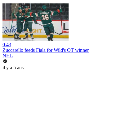
0:43
Zuccarello feeds Fiala for Wild's OT winner
NHL
il y a 5 ans