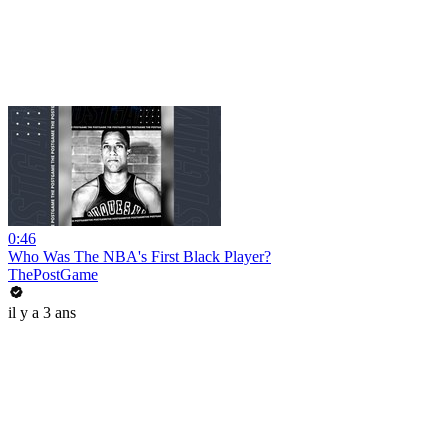
0:46
Who Was The NBA's First Black Player?
ThePostGame
il y a 3 ans