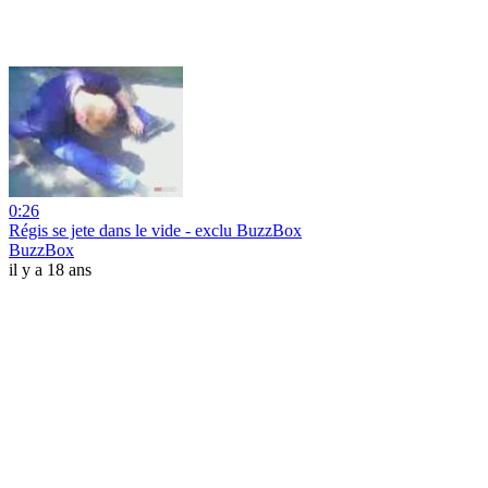
0:26
Régis se jete dans le vide - exclu BuzzBox
BuzzBox
il y a 18 ans