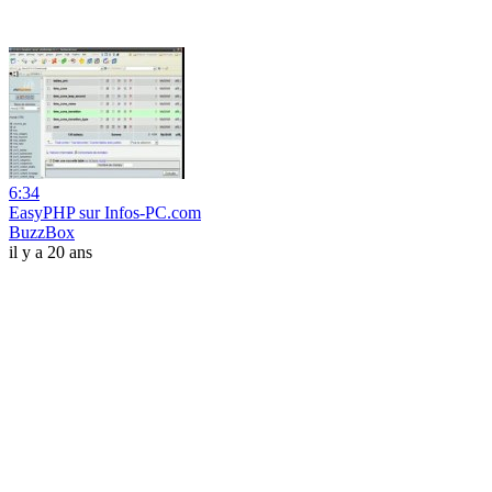
6:34
EasyPHP sur Infos-PC.com
BuzzBox
il y a 20 ans