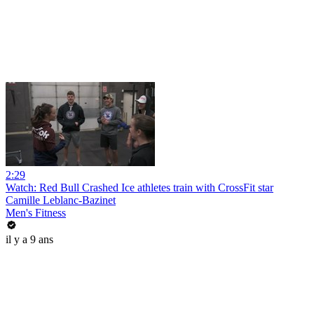
2:29
Watch: Red Bull Crashed Ice athletes train with CrossFit star
Camille Leblanc-Bazinet
Men's Fitness
il y a 9 ans