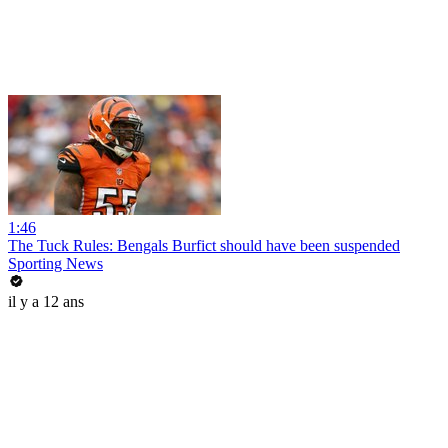
1:46
The Tuck Rules: Bengals Burfict should have been suspended
Sporting News
il y a 12 ans