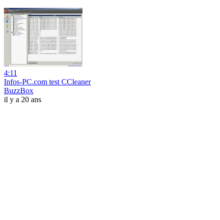
4:11
Infos-PC.com test CCleaner
BuzzBox
il y a 20 ans