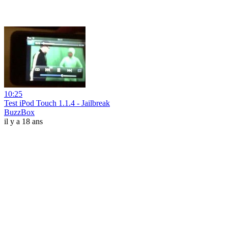
10:25
Test iPod Touch 1.1.4 - Jailbreak
BuzzBox
il y a 18 ans