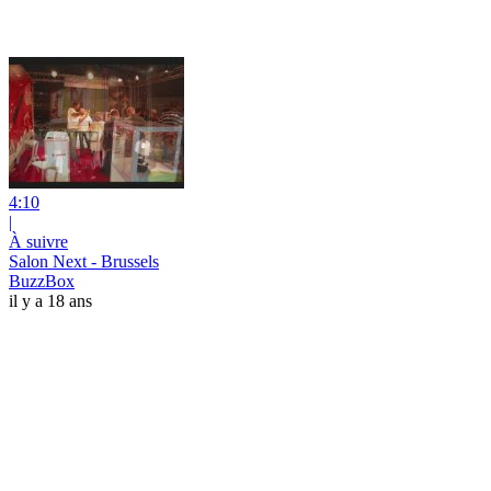
4:10
|
À suivre
Salon Next - Brussels
BuzzBox
il y a 18 ans