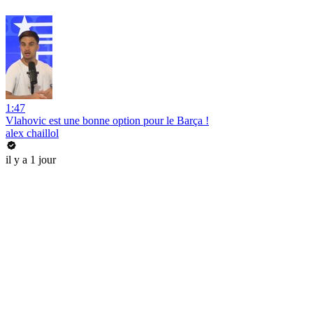
1:47
Vlahovic est une bonne option pour le Barça !
alex chaillol
il y a 1 jour