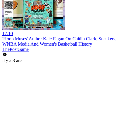
17:10
'Hoop Muses' Author Kate Fagan On Caitlin Clark, Sneakers,
WNBA Media And Women's Basketball History
ThePostGame
il y a 3 ans