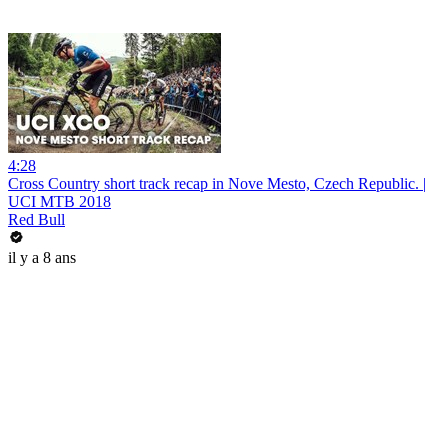
4:28
Cross Country short track recap in Nove Mesto, Czech Republic. |
UCI MTB 2018
Red Bull
il y a 8 ans