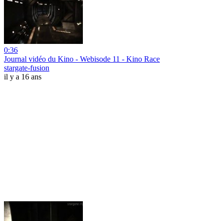
0:36
Journal vidéo du Kino - Webisode 11 - Kino Race
stargate-fusion
il y a 16 ans