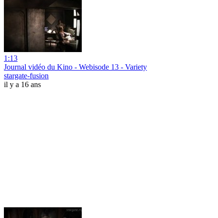
1:13
Journal vidéo du Kino - Webisode 13 - Variety
stargate-fusion
il y a 16 ans