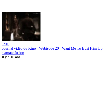
1:01
Journal vidéo du Kino - Webisode 20 - Want Me To Bust Him Up
stargate-fusion
il y a 16 ans