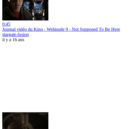
0:45
Journal vidéo du Kino - Webisode 9 - Not Supposed To Be Here
stargate-fusion
il y a 16 ans