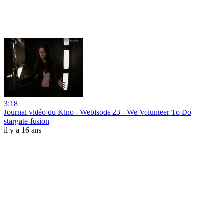
3:18
Journal vidéo du Kino - Webisode 23 - We Volunteer To Do
stargate-fusion
il y a 16 ans