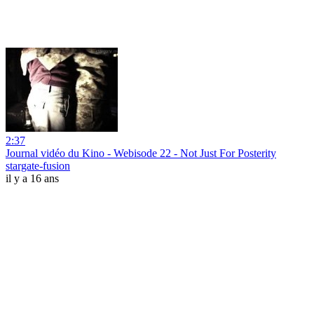
2:37
Journal vidéo du Kino - Webisode 22 - Not Just For Posterity
stargate-fusion
il y a 16 ans