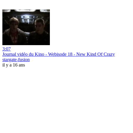
3:07
Journal vidéo du Kino - Webisode 18 - New Kind Of Crazy
stargate-fusion
il y a 16 ans