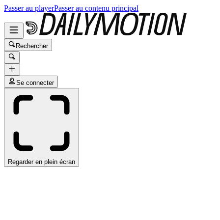
Passer au player
Passer au contenu principal
Rechercher
Se connecter
Regarder en plein écran