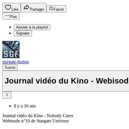
Like
Partager
Favori
Plus
Ajouter à la playlist
Signaler
stargate-fusion
Suivre
Journal vidéo du Kino - Webisod
il y a 16 ans
Journal vidéo du Kino - Nobody Cares
Webisode n°10 de Stargate Universe