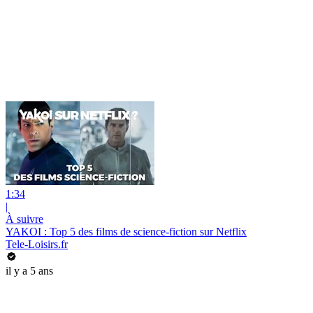
1:34
|
À suivre
YAKOI : Top 5 des films de science-fiction sur Netflix
Tele-Loisirs.fr
il y a 5 ans