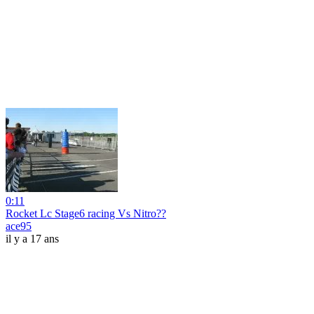
0:11
Rocket Lc Stage6 racing Vs Nitro??
ace95
il y a 17 ans