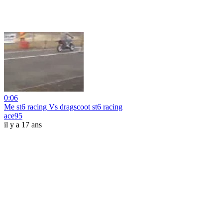
0:06
Me st6 racing Vs dragscoot st6 racing
ace95
il y a 17 ans