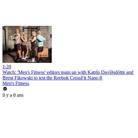
1:20
Watch: 'Men's Fitness' editors team up with Katrín Davíðsdóttir and
Brent Fikowski to test the Reebok CrossFit Nano 8
Men's Fitness
il y a 8 ans