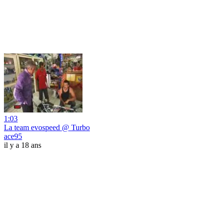
1:03
La team evospeed @ Turbo
ace95
il y a 18 ans