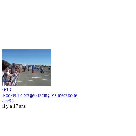
0:13
Rocket Lc Stage6 racing Vs mécaboite
ace95
il y a 17 ans