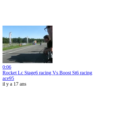
0:06
Rocket Lc Stage6 racing Vs Boost St6 racing
ace95
il y a 17 ans