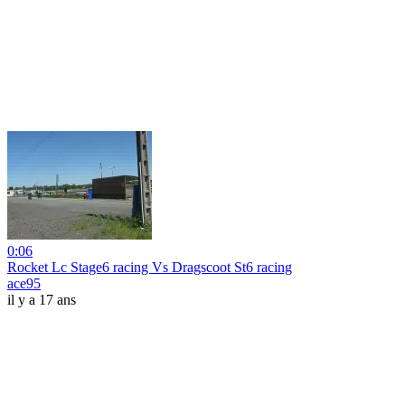
0:06
Rocket Lc Stage6 racing Vs Dragscoot St6 racing
ace95
il y a 17 ans