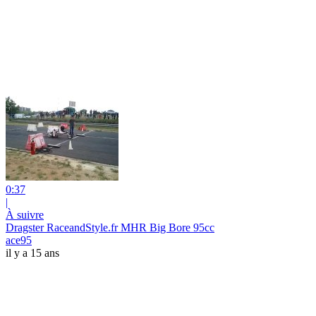
0:37
|
À suivre
Dragster RaceandStyle.fr MHR Big Bore 95cc
ace95
il y a 15 ans