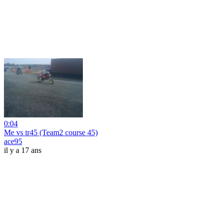
0:04
Me vs tr45 (Team2 course 45)
ace95
il y a 17 ans