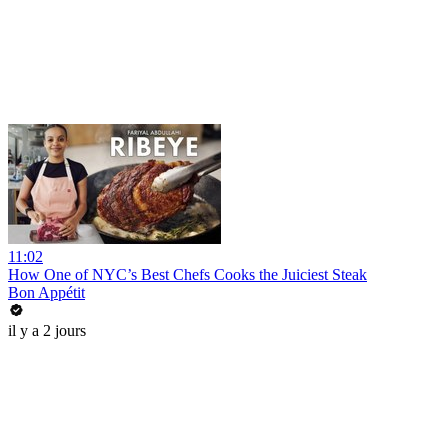
11:02
How One of NYC’s Best Chefs Cooks the Juiciest Steak
Bon Appétit
il y a 2 jours