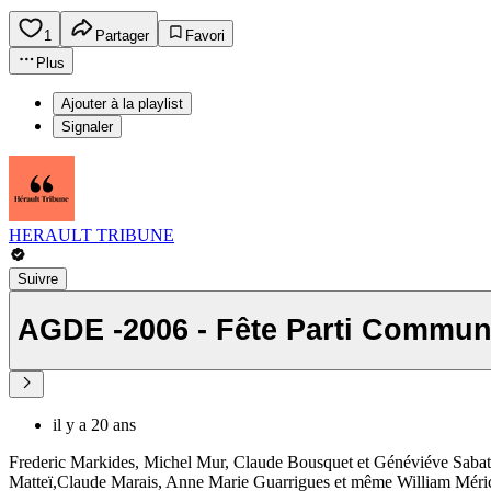
1
Partager
Favori
Plus
Ajouter à la playlist
Signaler
HERAULT TRIBUNE
Suivre
AGDE -2006 - Fête Parti Commun
il y a 20 ans
Frederic Markides, Michel Mur, Claude Bousquet et Généviéve Sabathé
Matteï,Claude Marais, Anne Marie Guarrigues et même William Méric 