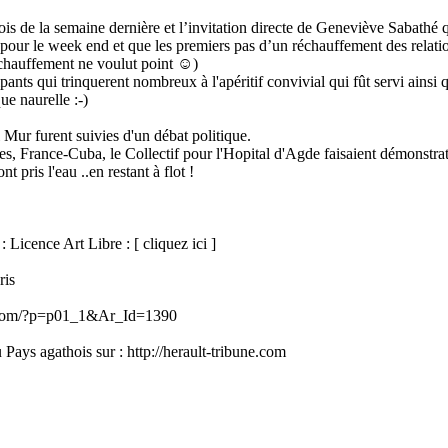
is de la semaine dernière et l’invitation directe de Geneviève Sabathé
pour le week end et que les premiers pas d’un réchauffement des relatio
réchauffement ne voulut point ☺)
nts qui trinquerent nombreux à l'apéritif convivial qui fût servi ainsi q
que naurelle :-)
 Mur furent suivies d'un débat politique.
 France-Cuba, le Collectif pour l'Hopital d'Agde faisaient démonstratio
pris l'eau ..en restant à flot !
 Licence Art Libre : [ cliquez ici ]
ris
ibune.com/?p=p01_1&Ar_Id=1390
u Pays agathois sur : http://herault-tribune.com