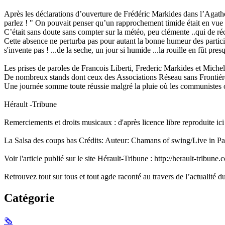
Après les déclarations d’ouverture de Frédéric Markides dans l’Agatho
parlez ! " On pouvait penser qu’un rapprochement timide était en vue 
C’était sans doute sans compter sur la météo, peu clémente ..qui de 
Cette absence ne perturba pas pour autant la bonne humeur des participa
s'invente pas ! ...de la seche, un jour si humide ...la rouille en fût pres
Les prises de paroles de Francois Liberti, Frederic Markides et Michel
De nombreux stands dont ceux des Associations Réseau sans Frontiéres,
Une journée somme toute réussie malgré la pluie où les communistes ont 
Hérault -Tribune
Remerciements et droits musicaux : d'après licence libre reproduite ici :
La Salsa des coups bas Crédits: Auteur: Chamans of swing/Live in Pa
Voir l'article publié sur le site Hérault-Tribune : http://herault-tr
Retrouvez tout sur tous et tout agde raconté au travers de l’actualité d
Catégorie
🗞