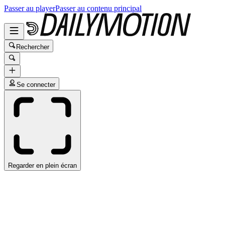
Passer au player
Passer au contenu principal
Rechercher
Se connecter
Regarder en plein écran