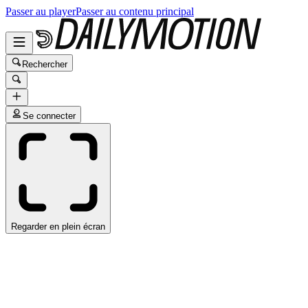
Passer au player
Passer au contenu principal
Rechercher
Se connecter
Regarder en plein écran