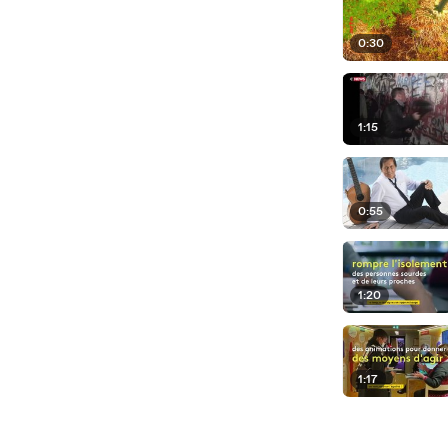
0:30
1:15
0:55
1:20
1:17