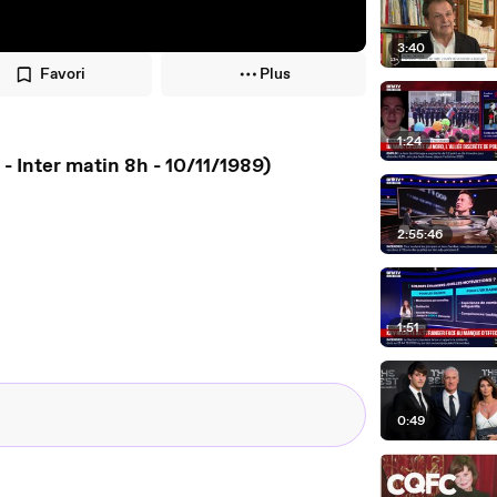
3:40
Favori
Plus
1:24
- Inter matin 8h - 10/11/1989)
2:55:46
1:51
0:49