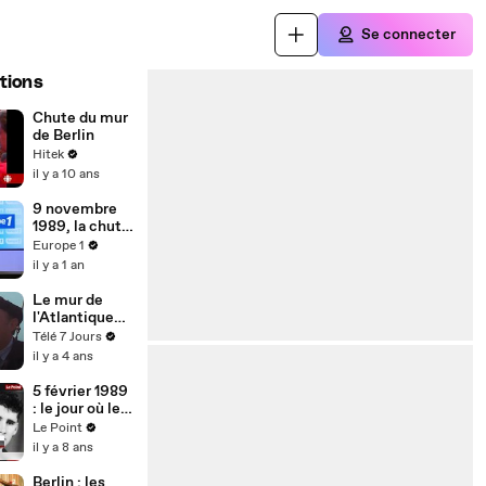
Se connecter
tions
Chute du mur
de Berlin
Hitek
il y a 10 ans
9 novembre
1989, la chute
du Mur de
Europe 1
Berlin
il y a 1 an
Le mur de
l'Atlantique
(France 3)
Télé 7 Jours
bande-
il y a 4 ans
annonce
5 février 1989
: le jour où le
dernier est-
Le Point
allemand est
il y a 8 ans
abattu en
franchissant
Berlin : les