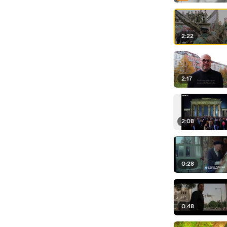
2:22
2:17
2:08
0:28
0:48