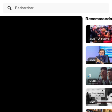
Rechercher
Recommanda
5:37
|
À suivre
2:33
0:38
2:24