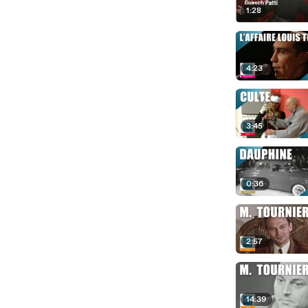
1:28
4:23
3:45
0:36
2:57
14:39