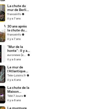
Pacifique" |
Archive INA
La chute du
mur de Berlin
sur franceinfo
franceinfo
il y a 7 ans
30 ans après
la chute du
mur de Berlin :
franceinfo
la
il y a 7 ans
réunification
vue
"Mur de la
d'Allemagne
honte" : Il y a
60 ans, Berlin
euronews (en français)
se coupait en
il y a 5 ans
deux
Le mur de
l'Atlantique
(France 3)
Tele-Loisirs.fr
Bande-
il y a 4 ans
annonce du
30 août
La chute de la
Maison
Blanche (W9)
Télé 7 Jours
bande-
il y a 6 ans
annonce
Le murmure