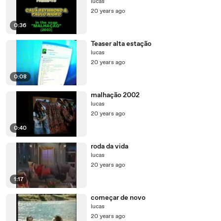
lucas
20 years ago
0:36
Teaser alta estação
lucas
20 years ago
0:08
malhação 2002
lucas
20 years ago
0:40
roda da vida
lucas
20 years ago
1:17
começar de novo
lucas
20 years ago