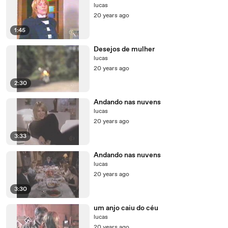
lucas
20 years ago
1:45
Desejos de mulher
lucas
20 years ago
2:30
Andando nas nuvens
lucas
20 years ago
3:33
Andando nas nuvens
lucas
20 years ago
3:30
um anjo caiu do céu
lucas
20 years ago