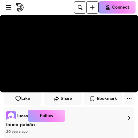
Skip to player
Skip to main content
Connect
Like
Share
Bookmark
Follow
lucas
louca paixão
20 years ago