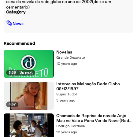
cena da novela da rede globo no ano de 2002(deixe um
cementario)
Category
🗞
News
Recommended
Novelas
Grande Dexaketo
10 years ago
5:36
|
Up next
Intervalos Malhação Rede Globo
08/12/1997
Super Tudo!
3 years ago
4:57
Chamada de Reprise da novela Anjo
Mau no Vale a Pena Ver de Novo (Rede
Globo, 28/03/2016)
Rodrigo Cordova
10 years ago
0:46