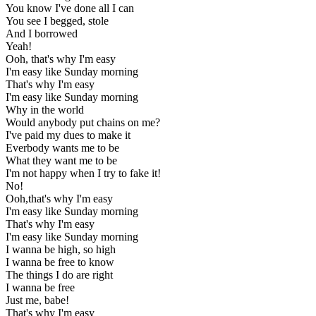
You know I've done all I can
You see I begged, stole
And I borrowed
Yeah!
Ooh, that's why I'm easy
I'm easy like Sunday morning
That's why I'm easy
I'm easy like Sunday morning
Why in the world
Would anybody put chains on me?
I've paid my dues to make it
Everbody wants me to be
What they want me to be
I'm not happy when I try to fake it!
No!
Ooh,that's why I'm easy
I'm easy like Sunday morning
That's why I'm easy
I'm easy like Sunday morning
I wanna be high, so high
I wanna be free to know
The things I do are right
I wanna be free
Just me, babe!
That's why I'm easy