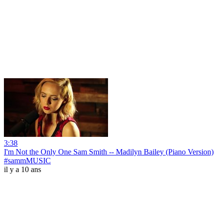
3:38
I'm Not the Only One Sam Smith -- Madilyn Bailey (Piano Version)
#sammMUSIC
il y a 10 ans