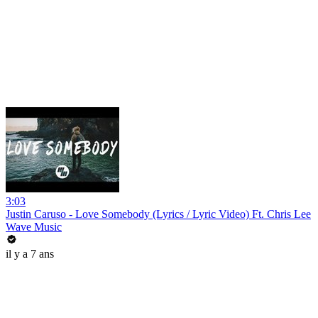
3:03
Justin Caruso - Love Somebody (Lyrics / Lyric Video) Ft. Chris Lee
Wave Music
il y a 7 ans