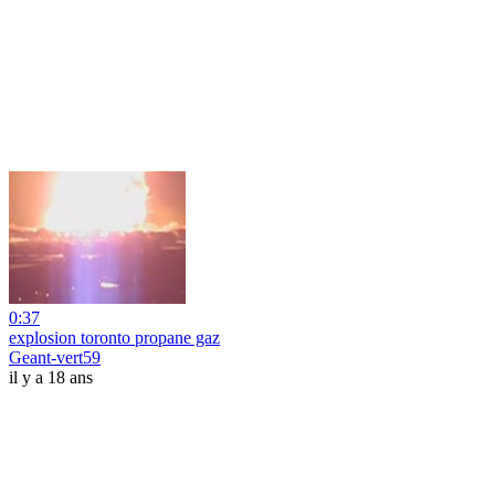
0:37
explosion toronto propane gaz
Geant-vert59
il y a 18 ans