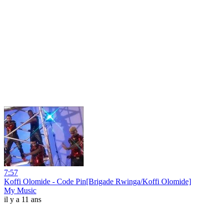
7:57
Koffi Olomide - Code Pin[Brigade Rwinga/Koffi Olomide]
My Music
il y a 11 ans