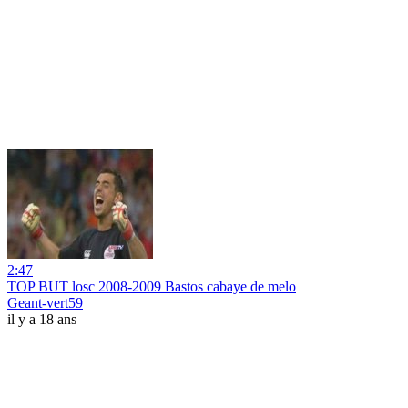
2:47
TOP BUT losc 2008-2009 Bastos cabaye de melo
Geant-vert59
il y a 18 ans