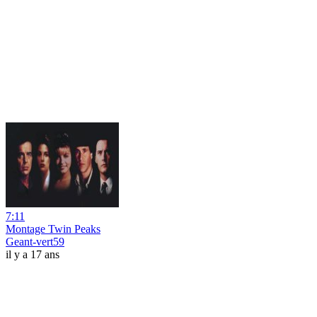
7:11
Montage Twin Peaks
Geant-vert59
il y a 17 ans