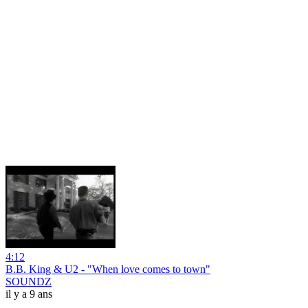
4:12
B.B. King & U2 - "When love comes to town"
SOUNDZ
il y a 9 ans