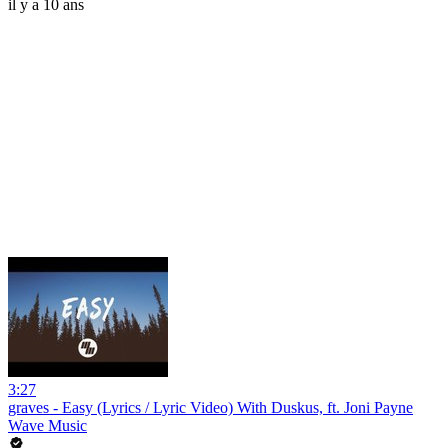
il y a 10 ans
3:27
graves - Easy (Lyrics / Lyric Video) With Duskus, ft. Joni Payne
Wave Music