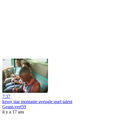
7:37
kessy star montante aveugle quel talent
Geant-vert59
il y a 17 ans