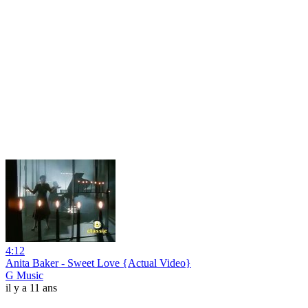
4:12
Anita Baker - Sweet Love {Actual Video}
G Music
il y a 11 ans