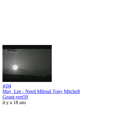
4:04
May_Lee - Need Miloud Tony Mitchell
Geant-vert59
il y a 18 ans