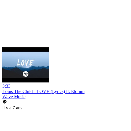
3:33
Louis The Child - LOVE (Lyrics) ft. Elohim
Wave Music
il y a 7 ans