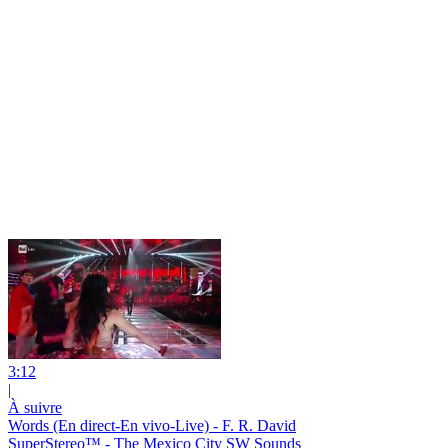
3:12
|
À suivre
Words (En direct-En vivo-Live) - F. R. David
SuperStereo™ - The Mexico City SW Sounds