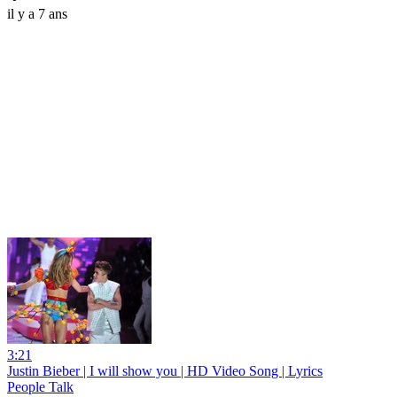
il y a 7 ans
3:21
Justin Bieber | I will show you | HD Video Song | Lyrics
People Talk