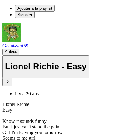
Ajouter à la playlist
Signaler
Geant-vert59
Suivre
Lionel Richie - Easy
il y a 20 ans
Lionel Richie
Easy
Know it sounds funny
But I just can't stand the pain
Girl I'm leaving you tomorrow
Seems to me girl