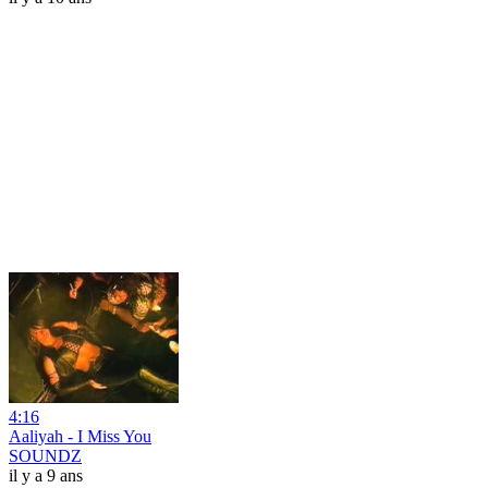
4:16
Aaliyah - I Miss You
SOUNDZ
il y a 9 ans