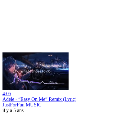
4:05
Adele - “Easy On Me” Remix (Lyric)
JustForFun MUSIC
il y a 5 ans