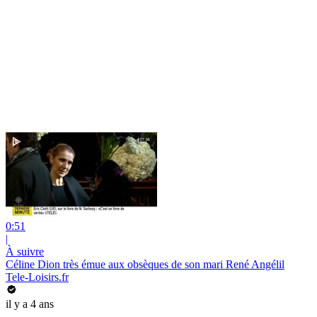
0:51
|
À suivre
Céline Dion très émue aux obsèques de son mari René Angélil
Tele-Loisirs.fr
il y a 4 ans