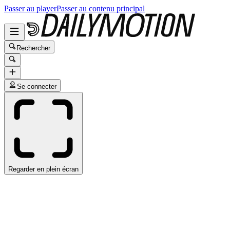
Passer au player
Passer au contenu principal
Rechercher
Se connecter
Regarder en plein écran