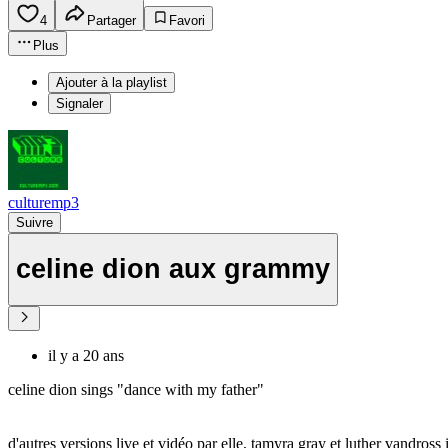
4
Partager
Favori
Plus
Ajouter à la playlist
Signaler
culturemp3
Suivre
celine dion aux grammy
il y a 20 ans
celine dion sings "dance with my father"
d'autres versions live et vidéo par elle, tamyra gray et luther vandross i