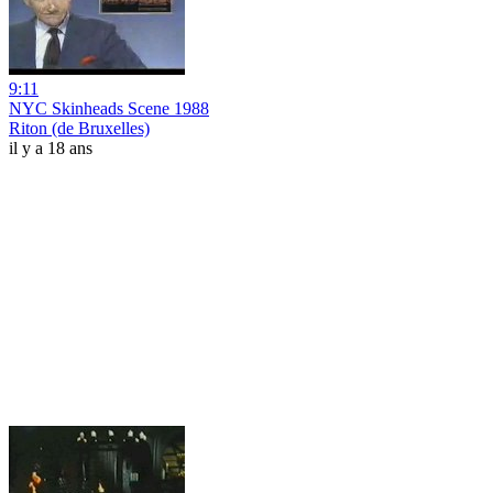
9:11
NYC Skinheads Scene 1988
Riton (de Bruxelles)
il y a 18 ans