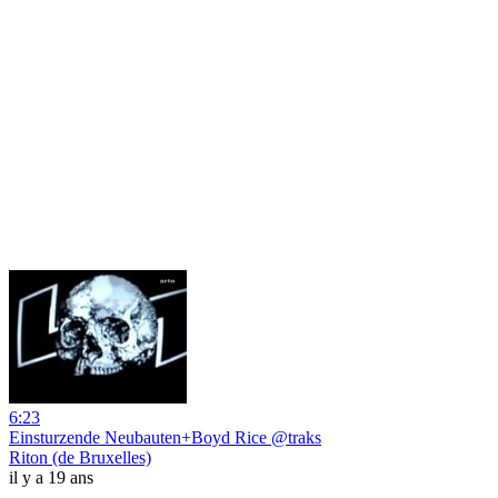
6:23
Einsturzende Neubauten+Boyd Rice @traks
Riton (de Bruxelles)
il y a 19 ans