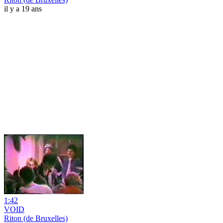
il y a 19 ans
1:42
VOID
Riton (de Bruxelles)