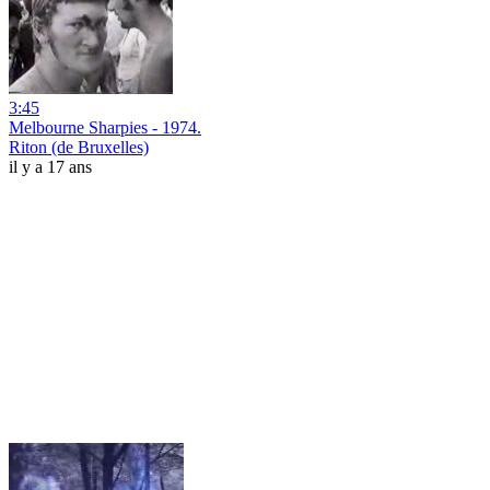
3:45
Melbourne Sharpies - 1974.
Riton (de Bruxelles)
il y a 17 ans