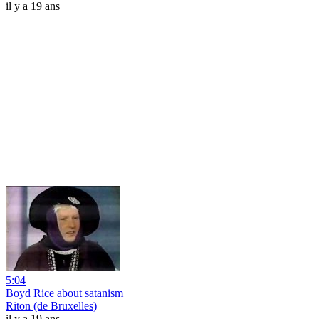
il y a 19 ans
5:04
Boyd Rice about satanism
Riton (de Bruxelles)
il y a 19 ans