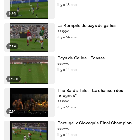
il y a 13 ans
1:26
La Kompïle du pays de galles
sssyyx
il y a 14 ans
2:19
Pays de Galles - Ecosse
sssyyx
il y a 14 ans
18:26
The Bard's Tale : "La chanson des
ivrognes"
sssyyx
il y a 14 ans
2:14
Portugal v Slovaquie Final Champion
sssyyx
il y a 14 ans