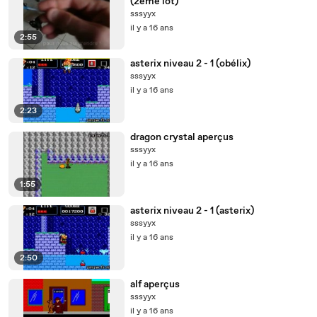
(2ème lot)
sssyyx
il y a 16 ans
2:55
asterix niveau 2 - 1 (obélix)
sssyyx
il y a 16 ans
2:23
dragon crystal aperçus
sssyyx
il y a 16 ans
1:55
asterix niveau 2 - 1 (asterix)
sssyyx
il y a 16 ans
2:50
alf aperçus
sssyyx
il y a 16 ans