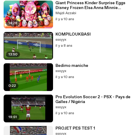
Giant Princess Kinder Surprise Eggs
Disney Frozen Elsa Anna Minnie
Mickey Play-D
Majdi Azzabi
il y a 10 ans
14:28
KOMPILOUKBASI
sssyyx
il y a 8 ans
13:50
Bedimo maniche
sssyyx
il y a 10 ans
0:22
Pro Evolution Soccer 2 - PSX - Pays de
Galles / Nigéria
sssyyx
il y a 10 ans
19:51
PROJET PES TEST 1
sssyyx