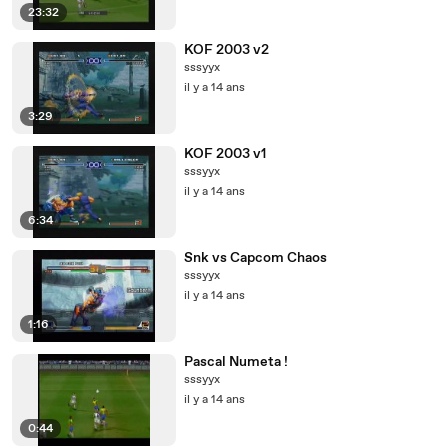
23:32
KOF 2003 v2
sssyyx
il y a 14 ans
3:29
KOF 2003 v1
sssyyx
il y a 14 ans
6:34
Snk vs Capcom Chaos
sssyyx
il y a 14 ans
1:16
Pascal Numeta !
sssyyx
il y a 14 ans
0:44