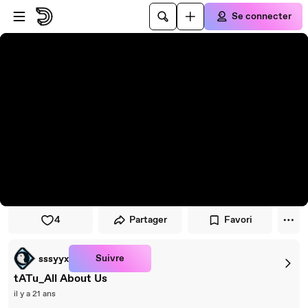
Passer au player
Passer au contenu principal
Se connecter
4
Partager
Favori
Suivre
sssyyx
tATu_All About Us
il y a 21 ans