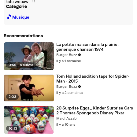
tatu wouaw ! ! !
Catégorie
🎵
Musique
Recommandations
La petite maison dans la prairie :
générique chanson 1974
Burger Buzz
il y a 1 semaine
0:55
|
À suivre
Tom Holland audition tape for Spider-
Man - 2015
Burger Buzz
il y a 2 semaines
2:03
20 Surprise Eggs_ Kinder Surprise Cars
2 Thomas Spongebob Disney Pixar
Majdi Azzabi
il y a 10 ans
16:13