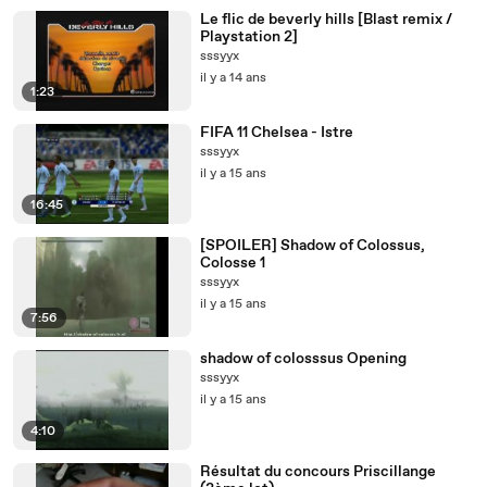
Le flic de beverly hills [Blast remix /
Playstation 2]
sssyyx
il y a 14 ans
1:23
FIFA 11 Chelsea - Istre
sssyyx
il y a 15 ans
16:45
[SPOILER] Shadow of Colossus,
Colosse 1
sssyyx
il y a 15 ans
7:56
shadow of colosssus Opening
sssyyx
il y a 15 ans
4:10
Résultat du concours Priscillange