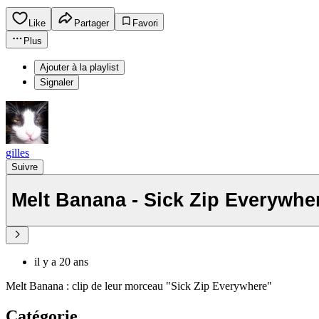
Like
Partager
Favori
Plus
Ajouter à la playlist
Signaler
gilles
Suivre
Melt Banana - Sick Zip Everywhe
il y a 20 ans
Melt Banana : clip de leur morceau "Sick Zip Everywhere"
Catégorie