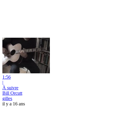
1:56
|
À suivre
Bill Orcutt
gilles
il y a 16 ans