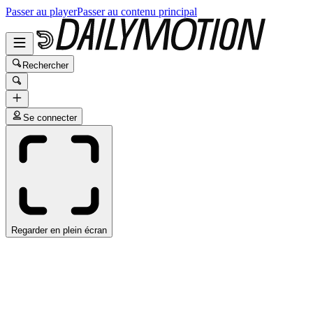
Passer au player
Passer au contenu principal
Rechercher
Se connecter
Regarder en plein écran