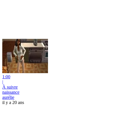
1:00
|
À suivre
naissance
aurélie
il y a 20 ans