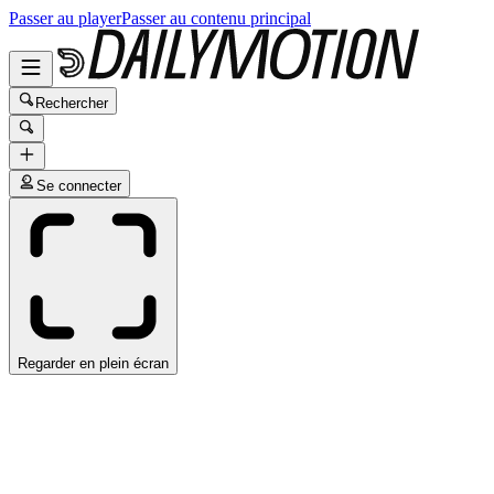
Passer au player
Passer au contenu principal
Rechercher
Se connecter
Regarder en plein écran