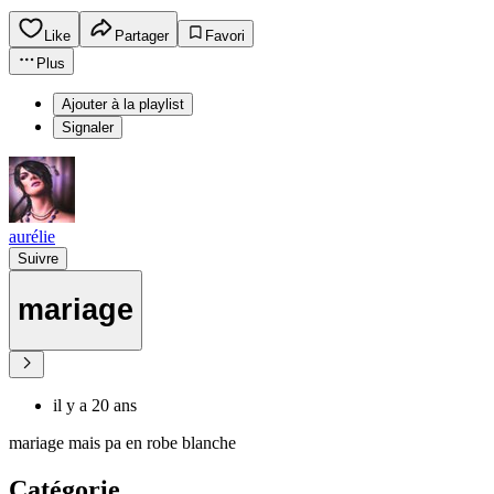
Like
Partager
Favori
Plus
Ajouter à la playlist
Signaler
aurélie
Suivre
mariage
il y a 20 ans
mariage mais pa en robe blanche
Catégorie