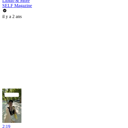
Libido & More
SELF Magazine
il y a 2 ans
2:19