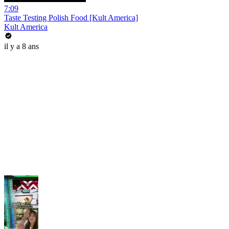
7:09
Taste Testing Polish Food [Kult America]
Kult America
il y a 8 ans