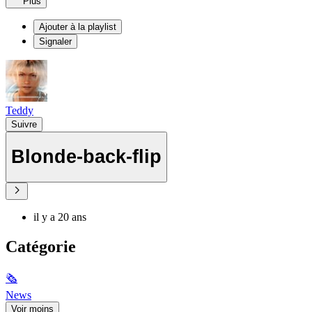
Plus
Ajouter à la playlist
Signaler
Teddy
Suivre
Blonde-back-flip
il y a 20 ans
Catégorie
🗞
News
Voir moins