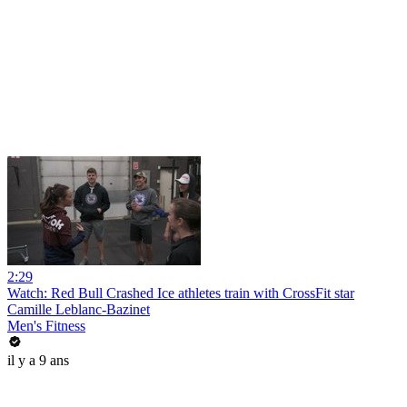
2:29
Watch: Red Bull Crashed Ice athletes train with CrossFit star
Camille Leblanc-Bazinet
Men's Fitness
il y a 9 ans