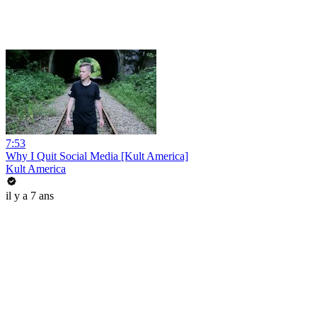
7:53
Why I Quit Social Media [Kult America]
Kult America
il y a 7 ans