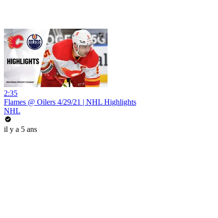
2:35
Flames @ Oilers 4/29/21 | NHL Highlights
NHL
il y a 5 ans