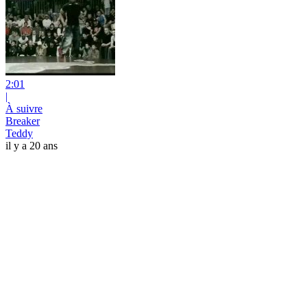
2:01
|
À suivre
Breaker
Teddy
il y a 20 ans