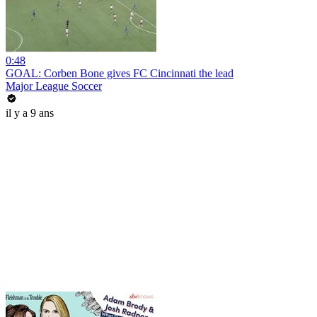
0:48
GOAL: Corben Bone gives FC Cincinnati the lead
Major League Soccer
il y a 9 ans