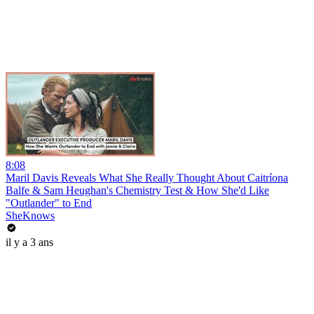
8:08
Maril Davis Reveals What She Really Thought About Caitríona
Balfe & Sam Heughan's Chemistry Test & How She'd Like
"Outlander" to End
SheKnows
il y a 3 ans