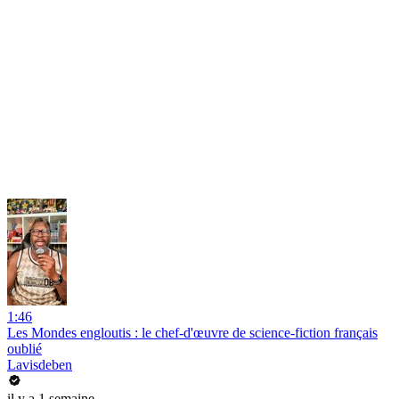
1:46
Les Mondes engloutis : le chef-d'œuvre de science-fiction français
oublié
Lavisdeben
il y a 1 semaine