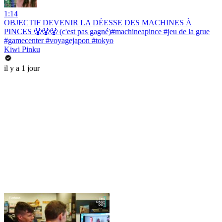
1:14
OBJECTIF DEVENIR LA DÉESSE DES MACHINES À
PINCES 😤😤😤 (c'est pas gagné)#machineapince #jeu de la grue
#gamecenter #voyagejapon #tokyo
Kiwi Pinku
il y a 1 jour